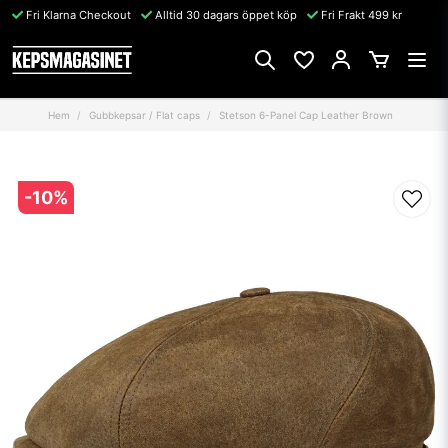
Fri Klarna Checkout
Alltid 30 dagars öppet köp
Fri Frakt 499 kr
Hem
Gubbkepsar / Flat caps
Stetson 6-Panel Cap Leather Brown
-
10
%