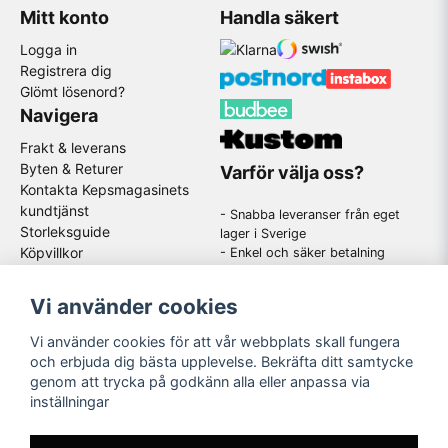
Mitt konto
Handla säkert
Logga in
Registrera dig
Glömt lösenord?
Navigera
Frakt & leverans
Byten & Returer
Varför välja oss?
Kontakta Kepsmagasinets
kundtjänst
- Snabba leveranser från eget
Storleksguide
lager i Sverige
Köpvillkor
- Enkel och säker betalning
- Stort utbud av kända
GDPR
varumärken
Om oss
Vi använder cookies
-
En schysst kundtjänst som
hjälper dig när du har frågor
Vi använder cookies för att vår webbplats skall fungera
och erbjuda dig bästa upplevelse. Bekräfta ditt samtycke
genom att trycka på godkänn alla eller anpassa via
Följ oss
inställningar
Instagram