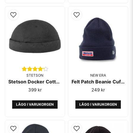
Snabb leverans och fri frakt från 499 kr.
Smidiga filter gör det enkelt att hitta rätt modell.
Utforska vårt utbud av
mössor & beanies
och hitta en
modell som passar din stil. Eller besök vårt sortiment
av
kepsar
för att komplettera din look.
STETSON
NEW ERA
Stetson Docker Cotton Black
Felt Patch Beanie Cuff Navy - New Era
399 kr
249 kr
LÄGG I VARUKORGEN
LÄGG I VARUKORGEN