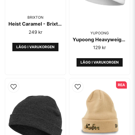
BRIXTON
Heist Caramel - Brixton
249 kr
YUPOONG
Yupoong Heavyweight Beanie Short White
LÄGG I VARUKORGEN
129 kr
LÄGG I VARUKORGEN
REA