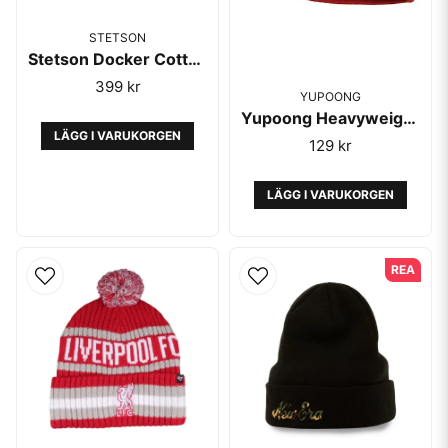
STETSON
Stetson Docker Cotton Navy
399 kr
YUPOONG
Yupoong Heavyweight Beanie Short Red
LÄGG I VARUKORGEN
129 kr
LÄGG I VARUKORGEN
REA