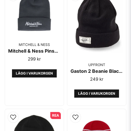
MITCHELL & NESS
Mitchell & Ness Pinscript Knit Cuff Charcoal Grey
299 kr
UPFRONT
Gaston 2 Beanie Black - Upfront
LÄGG I VARUKORGEN
249 kr
LÄGG I VARUKORGEN
REA