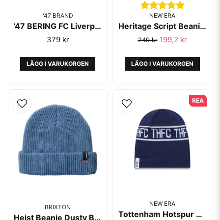
'47 BRAND
NEW ERA
’47 BERING FC Liverpool Cuff Knit Red/Grey
Heritage Script Beanie Black - New Era
379 kr
199,2 kr
249 kr
LÄGG I VARUKORGEN
LÄGG I VARUKORGEN
REA
NEW ERA
BRIXTON
Tottenham Hotspur FC Blue Cuff Knit Beanie - New Era
Heist Beanie Dusty Blue - Brixton