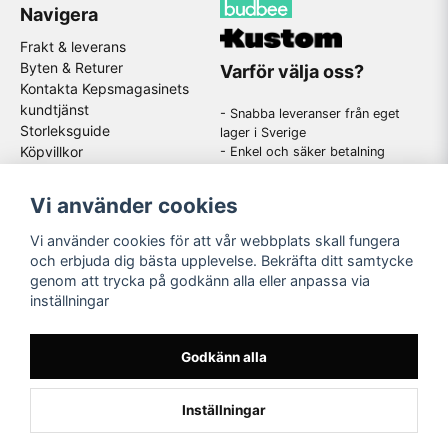
Navigera
Frakt & leverans
Byten & Returer
Varför välja oss?
Kontakta Kepsmagasinets
kundtjänst
- Snabba leveranser från eget
Storleksguide
lager i Sverige
Köpvillkor
- Enkel och säker betalning
- Stort utbud av kända
GDPR
varumärken
Om oss
Vi använder cookies
-
En schysst kundtjänst som
hjälper dig när du har frågor
Vi använder cookies för att vår webbplats skall fungera
och erbjuda dig bästa upplevelse. Bekräfta ditt samtycke
genom att trycka på godkänn alla eller anpassa via
Följ oss
inställningar
Instagram
Godkänn alla
Inställningar