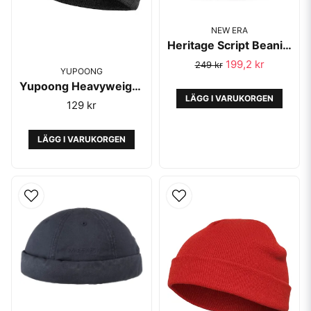
NEW ERA
Heritage Script Beanie Khaki - New Era
199,2 kr
249 kr
YUPOONG
Yupoong Heavyweight Beanie Short Charcoal
LÄGG I VARUKORGEN
129 kr
LÄGG I VARUKORGEN