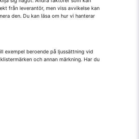
kilja sig något. Andra faktorer som kan
ekt från leverantör, men viss avvikelse kan
nera den. Du kan läsa om hur vi hanterar
till exempel beroende på ljussättning vid
 i klistermärken och annan märkning. Har du