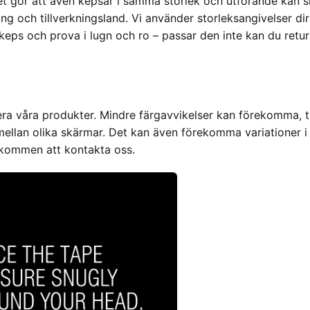
et gör att även kepsar i samma storlek och utförande kan s
g och tillverkningsland. Vi använder storleksangivelser dir
ps och prova i lugn och ro – passar den inte kan du retur
lisera våra produkter. Mindre färgavvikelser kan förekomma, 
ing mellan olika skärmar. Det kan även förekomma variationer
älkommen att kontakta oss.