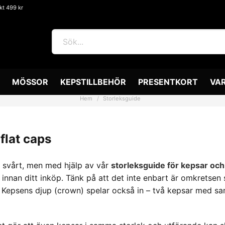
akt 499 kr
MÖSSOR
KEPSTILLBEHÖR
PRESENTKORT
VA
Hem
Storleksguide
flat caps
ra svårt, men med hjälp av vår
storleksguide för kepsar och 
 innan ditt inköp. Tänk på att det inte enbart är omkretse
. Kepsens djup (crown) spelar också in – två kepsar med s