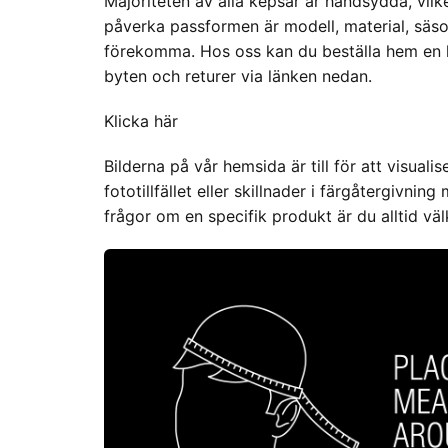
Majoriteten av alla kepsar är handsydda, vilk
påverka passformen är modell, material, säson
förekomma. Hos oss kan du beställa hem en ke
byten och returer via länken nedan.
Klicka här
Bilderna på vår hemsida är till för att visua
fototillfället eller skillnader i färgåtergivn
frågor om en specifik produkt är du alltid v