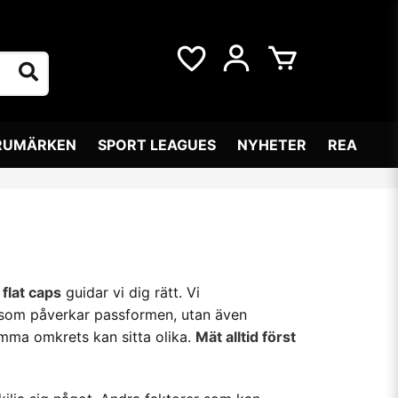
RUMÄRKEN
SPORT LEAGUES
NYHETER
REA
flat caps
guidar vi dig rätt. Vi
n som påverkar passformen, utan även
amma omkrets kan sitta olika.
Mät alltid först