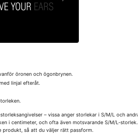
ovanför öronen och ögonbrynen.
d linjal efteråt.
storleken.
storleksangivelser – vissa anger storlekar i S/M/L och andra
ken i centimeter, och ofta även motsvarande S/M/L-storlek. K
 produkt, så att du väljer rätt passform.