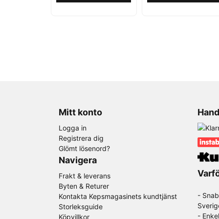
Mitt konto
Hand
Logga in
Registrera dig
Glömt lösenord?
Navigera
Varfö
Frakt & leverans
Byten & Returer
- Snab
Kontakta Kepsmagasinets kundtjänst
Sverig
Storleksguide
- Enke
Köpvillkor