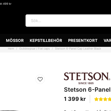
akt 499 kr
MÖSSOR
KEPSTILLBEHÖR
PRESENTKORT
VA
Hem
Gubbkepsar / Flat caps
Stetson 6-Panel Cap Leather Black
Stetson 6-Panel
1 399 kr