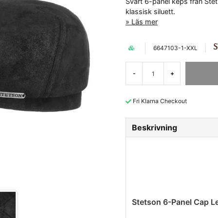
Svart 6-panel keps från Ste
klassisk siluett.
Läs mer
6647103-1-XXL
-
+
Fri Klarna Checkout
Beskrivning
Stetson 6-Panel Cap L