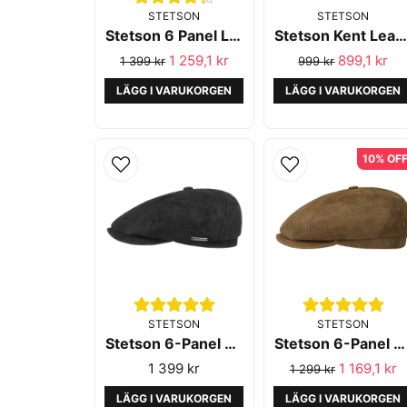
STETSON
STETSON
Stetson 6 Panel Leather Chocolate
Stetson Kent Leather Black
1 259,1 kr
899,1 kr
1 399 kr
999 kr
LÄGG I VARUKORGEN
LÄGG I VARUKORGEN
10% OF
STETSON
STETSON
Stetson 6-Panel Cap Leather Black
Stetson 6-Panel Cap Leather Brown
1 399 kr
1 169,1 kr
1 299 kr
LÄGG I VARUKORGEN
LÄGG I VARUKORGEN