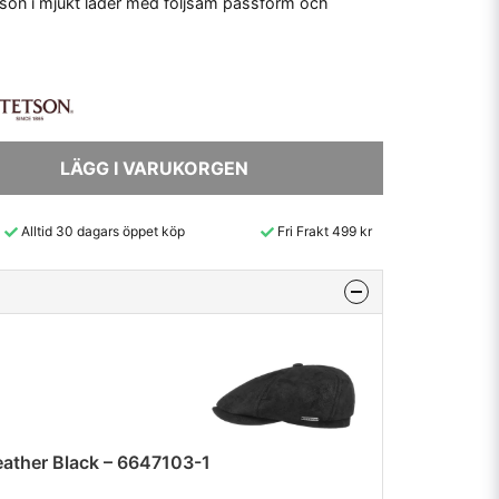
tson i mjukt läder med följsam passform och
LÄGG I VARUKORGEN
Alltid 30 dagars öppet köp
Fri Frakt 499 kr
eather Black – 6647103-1