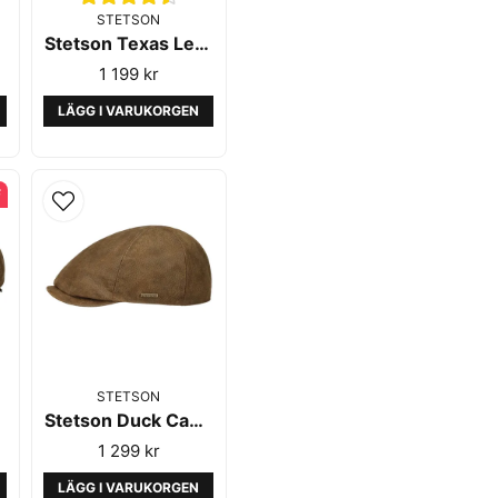
STETSON
Stetson Texas Leather Black
1 199 kr
LÄGG I VARUKORGEN
F
STETSON
Stetson Duck Cap Leather Brown
1 299 kr
LÄGG I VARUKORGEN