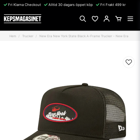
Fri Klarna Checkout
Alltid 30 dagars öppet köp
Fri Frakt 499 kr
Hem
Trucker
New Era New York State Black A-Frame Trucker - New Era