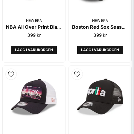
NEW ERA
NEW ERA
NBA All Over Print Black A-Frame Monochrome - New Era
Boston Red Sox Seasonal The League Black Camo Trucker 9Forty - New Era
Skicka fråga
399 kr
399 kr
LÄGG I VARUKORGEN
LÄGG I VARUKORGEN