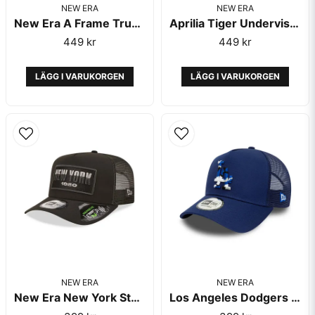
NEW ERA
NEW ERA
New Era A Frame Trucker Las Vegas Navy
Aprilia Tiger Undervisor Black EF Trucker Black - New Era
449 kr
449 kr
LÄGG I VARUKORGEN
LÄGG I VARUKORGEN
NEW ERA
NEW ERA
New Era New York State Black A-Frame Trucker Repreve - New Era
Los Angeles Dodgers Team Camo Infill Blue A-Frame Trucker - New Era