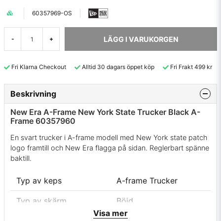
60357969-OS
LÄGG I VARUKORGEN
-
+
Fri Klarna Checkout
Alltid 30 dagars öppet köp
Fri Frakt 499 kr
Beskrivning
New Era A-Frame New York State Trucker Black A-
Frame 60357960
En svart trucker i A-frame modell med New York state patch
logo framtill och New Era flagga på sidan. Reglerbart spänne
baktill.
Typ av keps
A-frame Trucker
Typ av skärm
Böjd
Visa mer
Färg
Svart