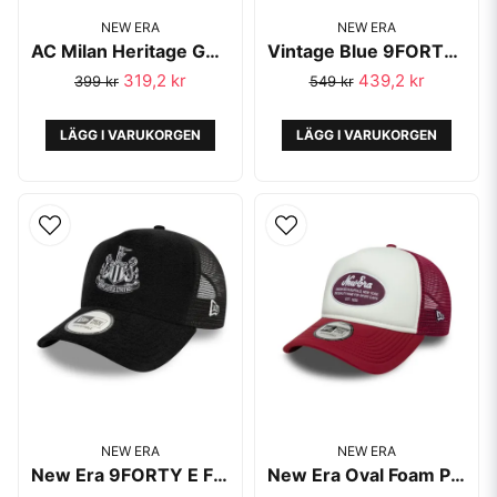
NEW ERA
NEW ERA
AC Milan Heritage Gold Black 9forty adjustable Cap - New Era
Vintage Blue 9FORTY A-Frame Trucker Adjustable Cap - New Era
319,2 kr
439,2 kr
399 kr
549 kr
LÄGG I VARUKORGEN
LÄGG I VARUKORGEN
NEW ERA
NEW ERA
New Era 9FORTY E Frame Trucker Newcastle United Black
New Era Oval Foam Patch Dark Red 9FORTY A-Frame Trucker Adjustable Cap - New Era