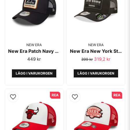
NEW ERA
NEW ERA
New Era Patch Navy 9FORTY A-Frame Trucker Cap
New Era New York State Black A-Frame Trucker Repreve - New Era
449 kr
319,2 kr
399 kr
LÄGG I VARUKORGEN
LÄGG I VARUKORGEN
REA
REA