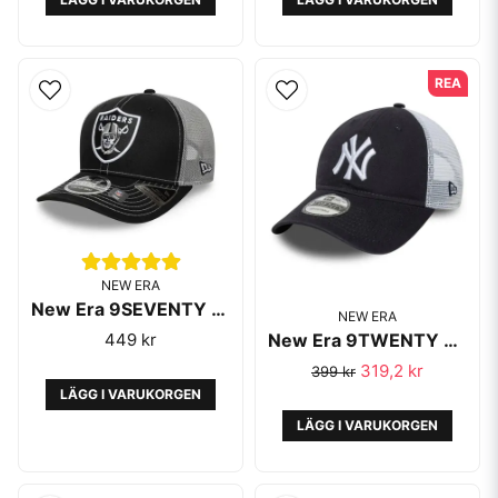
REA
NEW ERA
New Era 9SEVENTY Trucker Raiders Black
NEW ERA
449 kr
New Era 9TWENTY Yankees Trucker Navy White
319,2 kr
399 kr
LÄGG I VARUKORGEN
LÄGG I VARUKORGEN