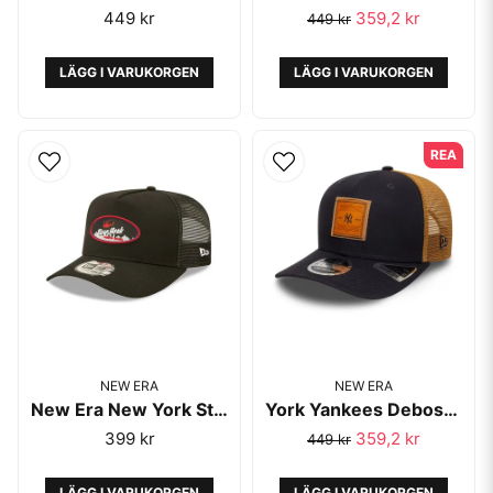
449 kr
359,2 kr
449 kr
LÄGG I VARUKORGEN
LÄGG I VARUKORGEN
REA
NEW ERA
NEW ERA
New Era New York State Black A-Frame Trucker - New Era
York Yankees Debossed Logo Navy 9SEVENTY Stretch Snap Adjustable Cap-New Era
399 kr
359,2 kr
449 kr
LÄGG I VARUKORGEN
LÄGG I VARUKORGEN