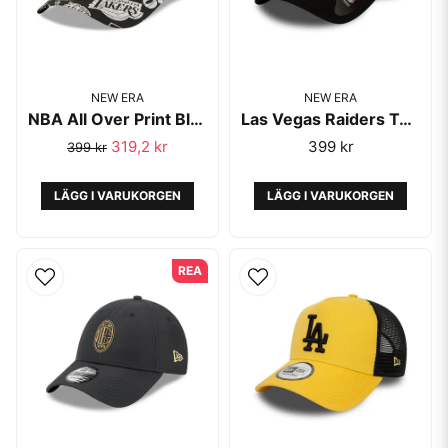
NEW ERA
NEW ERA
NBA All Over Print Black A-Frame Monochrome - New Era
Las Vegas Raiders Team Colour Black A-Frame Trucker Cap - New Era
319,2 kr
399 kr
399 kr
LÄGG I VARUKORGEN
LÄGG I VARUKORGEN
REA