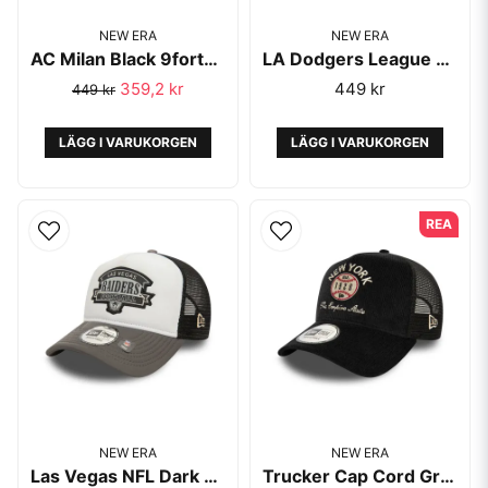
NEW ERA
NEW ERA
AC Milan Black 9forty adjustable Cap - New Era
LA Dodgers League Essential Yellow Trucker Cap - New Era
359,2 kr
449 kr
449 kr
LÄGG I VARUKORGEN
LÄGG I VARUKORGEN
REA
NEW ERA
NEW ERA
Las Vegas NFL Dark Grey E-Frame Trucker Cap - New Era
Trucker Cap Cord Graphic - New Era