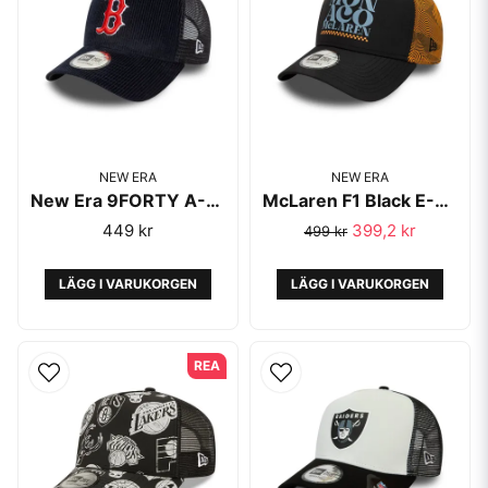
NEW ERA
NEW ERA
New Era 9FORTY A-Frame Trucker Red Sox Navy
McLaren F1 Black E-Frame Trucker - New Era
449 kr
399,2 kr
499 kr
LÄGG I VARUKORGEN
LÄGG I VARUKORGEN
REA