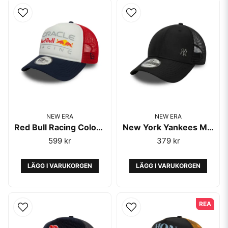
NEW ERA
NEW ERA
Red Bull Racing Colour Block Red E-Frame Trucker - New era
New York Yankees MLB Flawless Black 9FORTY Adjustable Cap - New Era
599 kr
379 kr
LÄGG I VARUKORGEN
LÄGG I VARUKORGEN
REA