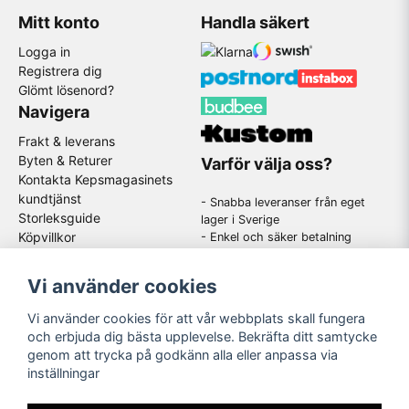
Mitt konto
Handla säkert
Logga in
Registrera dig
Glömt lösenord?
Navigera
Frakt & leverans
Byten & Returer
Varför välja oss?
Kontakta Kepsmagasinets
kundtjänst
- Snabba leveranser från eget
Storleksguide
lager i Sverige
Köpvillkor
- Enkel och säker betalning
- Stort utbud av kända
GDPR
varumärken
Om oss
Vi använder cookies
-
En schysst kundtjänst som
hjälper dig när du har frågor
Vi använder cookies för att vår webbplats skall fungera
och erbjuda dig bästa upplevelse. Bekräfta ditt samtycke
genom att trycka på godkänn alla eller anpassa via
Följ oss
inställningar
Instagram