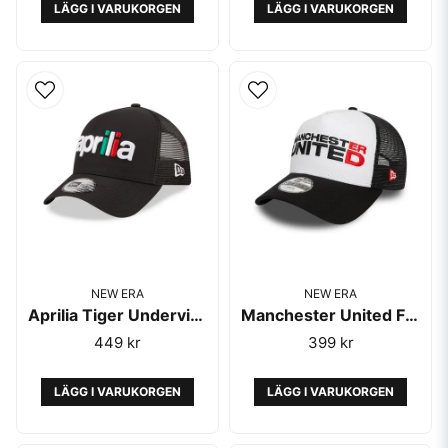
LÄGG I VARUKORGEN
LÄGG I VARUKORGEN
Köp din New Era trucker keps hos Kepsmagasinet – snabb leverans
och fri frakt över 499 kr.
NEW ERA
NEW ERA
Aprilia Tiger Undervisor Black EF Trucker Black - New Era
Manchester United FC Youth Wordmark Black E-Frame 9FORTY Trucker Cap
449 kr
399 kr
LÄGG I VARUKORGEN
LÄGG I VARUKORGEN