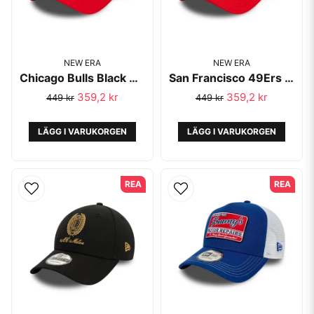
NEW ERA
NEW ERA
Chicago Bulls Black A-Frame Trucker Cap - New Era
San Francisco 49Ers NFL Red E-Frame Trucker Cap - New Era
359,2 kr
359,2 kr
449 kr
449 kr
LÄGG I VARUKORGEN
LÄGG I VARUKORGEN
REA
REA