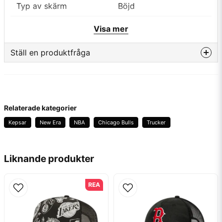
Typ av skärm
Böjd
Färg
Röd/Vit
Visa mer
Material
Polyester/Bomull
Ställ en produktfråga
Lag
Chicago Bulls
question
Fråga oss något om denna produkten...
Typ av märkning
Brodyr
Tillverkare
New Era
Relaterade kategorier
Kepsar
New Era
NBA
Chicago Bulls
Trucker
name
Namn
Liknande produkter
email
Mejladress
REA
Ja, ni får publicera min fråga