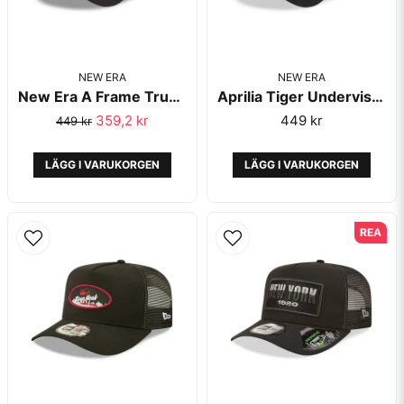
NEW ERA
NEW ERA
New Era A Frame Trucker Las Vegas Navy
Aprilia Tiger Undervisor Black EF Trucker Black - New Era
359,2 kr
449 kr
449 kr
LÄGG I VARUKORGEN
LÄGG I VARUKORGEN
REA