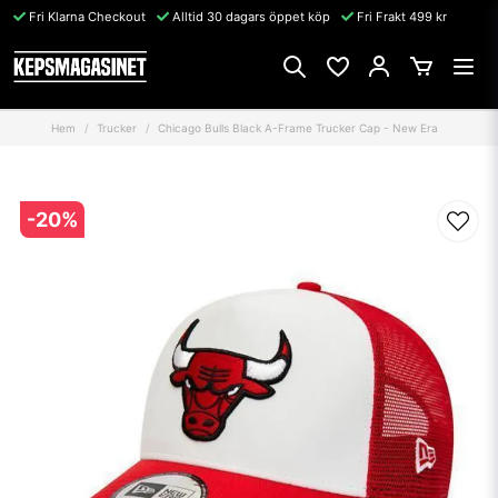
Fri Klarna Checkout
Alltid 30 dagars öppet köp
Fri Frakt 499 kr
Hem
Trucker
Chicago Bulls Black A-Frame Trucker Cap - New Era
-
20
%