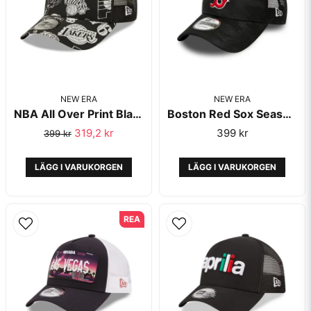
NEW ERA
NEW ERA
NBA All Over Print Black A-Frame Monochrome - New Era
Boston Red Sox Seasonal The League Black Camo Trucker 9Forty - New Era
Skicka fråga
319,2 kr
399 kr
399 kr
LÄGG I VARUKORGEN
LÄGG I VARUKORGEN
REA