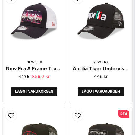
NEW ERA
NEW ERA
New Era A Frame Trucker Las Vegas Navy
Aprilia Tiger Undervisor Black EF Trucker Black - New Era
359,2 kr
449 kr
449 kr
LÄGG I VARUKORGEN
LÄGG I VARUKORGEN
REA