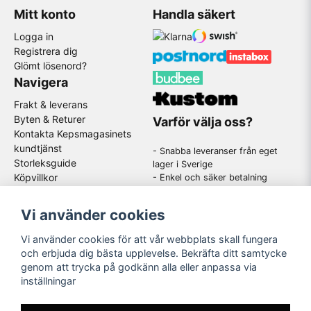
Mitt konto
Handla säkert
Logga in
Registrera dig
Glömt lösenord?
Navigera
Frakt & leverans
Byten & Returer
Varför välja oss?
Kontakta Kepsmagasinets
kundtjänst
- Snabba leveranser från eget
Storleksguide
lager i Sverige
Köpvillkor
- Enkel och säker betalning
- Stort utbud av kända
GDPR
varumärken
Om oss
Vi använder cookies
-
En schysst kundtjänst som
hjälper dig när du har frågor
Vi använder cookies för att vår webbplats skall fungera
och erbjuda dig bästa upplevelse. Bekräfta ditt samtycke
genom att trycka på godkänn alla eller anpassa via
Följ oss
inställningar
Instagram