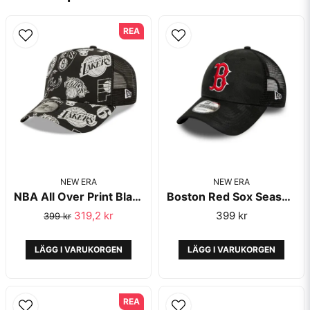
email
Mejladress
REA
Ja, ni får publicera min fråga
NEW ERA
NEW ERA
NBA All Over Print Black A-Frame Monochrome - New Era
Boston Red Sox Seasonal The League Black Camo Trucker 9Forty - New Era
Skicka fråga
319,2 kr
399 kr
399 kr
LÄGG I VARUKORGEN
LÄGG I VARUKORGEN
REA