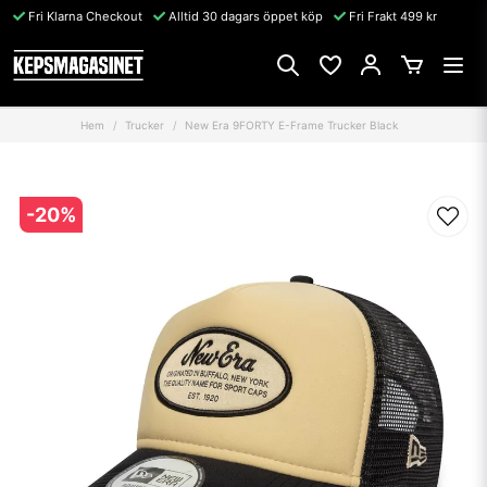
Fri Klarna Checkout
Alltid 30 dagars öppet köp
Fri Frakt 499 kr
Hem
Trucker
New Era 9FORTY E-Frame Trucker Black
-
20
%