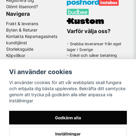
Registrera dig
Glömt lösenord?
Navigera
Frakt & leverans
Byten & Returer
Varför välja oss?
Kontakta Kepsmagasinets
kundtjänst
- Snabba leveranser från eget
Storleksguide
lager i Sverige
Köpvillkor
- Enkel och säker betalning
- Stort utbud av kända
GDPR
varumärken
Om oss
Vi använder cookies
-
En schysst kundtjänst som
hjälper dig när du har frågor
Vi använder cookies för att vår webbplats skall fungera
och erbjuda dig bästa upplevelse. Bekräfta ditt samtycke
genom att trycka på godkänn alla eller anpassa via
Följ oss
inställningar
Instagram
Godkänn alla
Inställningar