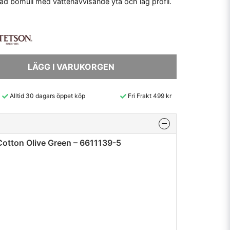
xad bomull med vattenavvisande yta och låg profil.
LÄGG I VARUKORGEN
Alltid 30 dagars öppet köp
Fri Frakt 499 kr
otton Olive Green – 6611139-5