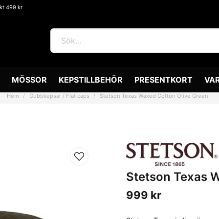
akt 499 kr
MÖSSOR
KEPSTILLBEHÖR
PRESENTKORT
VA
Hem
Gubbkepsar / Flat caps
Stetson Texas Waxed Cotton Olive Green
Stetson Texas W
999 kr