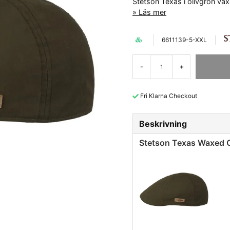
Stetson Texas i olivgrön va
Läs mer
6611139-5-XXL
-
+
Fri Klarna Checkout
Beskrivning
Stetson Texas Waxed C