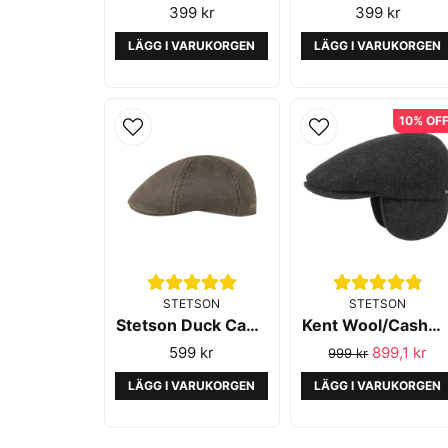
399 kr
399 kr
LÄGG I VARUKORGEN
LÄGG I VARUKORGEN
10% OF
STETSON
STETSON
Stetson Duck Cap CO PES Brown
Kent Wool/Cashmere EF Anthra Melange - Stetson
599 kr
899,1 kr
999 kr
LÄGG I VARUKORGEN
LÄGG I VARUKORGEN