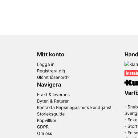
Mitt konto
Hand
Logga in
Registrera dig
Glömt lösenord?
Navigera
Varfö
Frakt & leverans
Byten & Returer
- Snab
Kontakta Kepsmagasinets kundtjänst
Sverig
Storleksguide
- Enke
Köpvillkor
- Stor
GDPR
-
En sc
Om oss