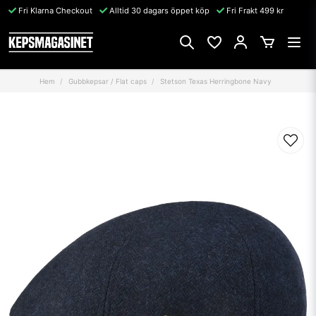
Fri Klarna Checkout
Alltid 30 dagars öppet köp
Fri Frakt 499 kr
Hem
Gubbkepsar / Flat caps
Stetson Texas Herringbone Navy