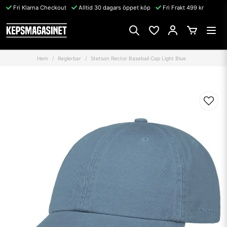
Fri Klarna Checkout
Alltid 30 dagars öppet köp
Fri Frakt 499 kr
Hem
Reglerbar
Stetson Rector Baseball Cap Light Blue