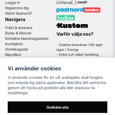
Logga in
Registrera dig
Glömt lösenord?
Navigera
Frakt & leverans
Byten & Returer
Varför välja oss?
Kontakta Kepsmagasinets
kundtjänst
- Snabba leveranser från eget
Storleksguide
lager i Sverige
Köpvillkor
- Enkel och säker betalning
- Stort utbud av kända
GDPR
varumärken
Om oss
Vi använder cookies
-
En schysst kundtjänst som
hjälper dig när du har frågor
Vi använder cookies för att vår webbplats skall fungera
och erbjuda dig bästa upplevelse. Bekräfta ditt samtycke
genom att trycka på godkänn alla eller anpassa via
Följ oss
inställningar
Instagram
Godkänn alla