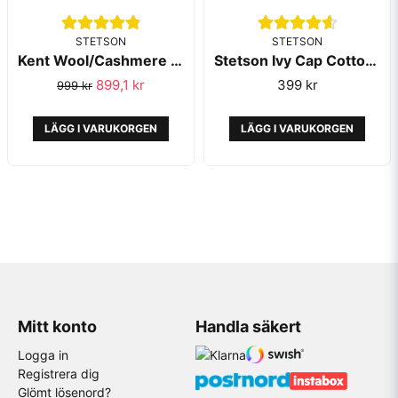
STETSON
STETSON
Kent Wool/Cashmere EF Anthra Melange - Stetson
Stetson Ivy Cap Cotton Olive
899,1 kr
399 kr
999 kr
LÄGG I VARUKORGEN
LÄGG I VARUKORGEN
Mitt konto
Handla säkert
Logga in
Registrera dig
Glömt lösenord?