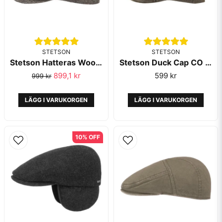
STETSON
STETSON
Stetson Hatteras Wool Herringbone Antra Melange
Stetson Duck Cap CO PES Brown
899,1 kr
599 kr
999 kr
LÄGG I VARUKORGEN
LÄGG I VARUKORGEN
10% OFF