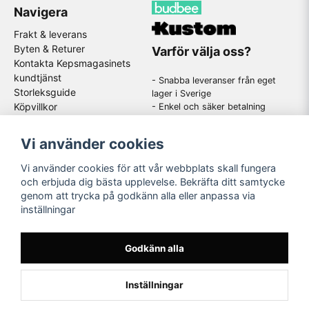
Navigera
Frakt & leverans
Byten & Returer
Varför välja oss?
Kontakta Kepsmagasinets
kundtjänst
- Snabba leveranser från eget
Storleksguide
lager i Sverige
Köpvillkor
- Enkel och säker betalning
- Stort utbud av kända
GDPR
varumärken
Om oss
Vi använder cookies
-
En schysst kundtjänst som
hjälper dig när du har frågor
Vi använder cookies för att vår webbplats skall fungera
och erbjuda dig bästa upplevelse. Bekräfta ditt samtycke
genom att trycka på godkänn alla eller anpassa via
Följ oss
inställningar
Instagram
Godkänn alla
Inställningar