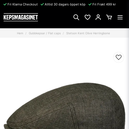
Fri Klarna Checkout
Alltid 30 dagars öppet köp
Fri Frakt 499 kr
Hem
Gubbkepsar / Flat caps
Stetson Kent Olive Herringbone