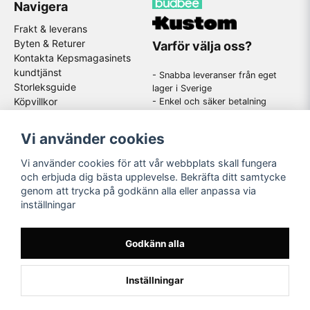
Navigera
Frakt & leverans
Byten & Returer
Varför välja oss?
Kontakta Kepsmagasinets
kundtjänst
- Snabba leveranser från eget
Storleksguide
lager i Sverige
Köpvillkor
- Enkel och säker betalning
- Stort utbud av kända
GDPR
varumärken
Om oss
Vi använder cookies
-
En schysst kundtjänst som
hjälper dig när du har frågor
Vi använder cookies för att vår webbplats skall fungera
och erbjuda dig bästa upplevelse. Bekräfta ditt samtycke
genom att trycka på godkänn alla eller anpassa via
Följ oss
inställningar
Instagram
Godkänn alla
Inställningar