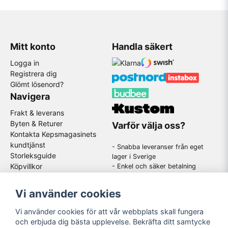
Mitt konto
Handla säkert
Logga in
Registrera dig
Glömt lösenord?
Navigera
Frakt & leverans
Byten & Returer
Varför välja oss?
Kontakta Kepsmagasinets
kundtjänst
- Snabba leveranser från eget
Storleksguide
lager i Sverige
Köpvillkor
- Enkel och säker betalning
- Stort utbud av kända
GDPR
varumärken
Om oss
Vi använder cookies
-
En schysst kundtjänst som
hjälper dig när du har frågor
Vi använder cookies för att vår webbplats skall fungera
och erbjuda dig bästa upplevelse. Bekräfta ditt samtycke