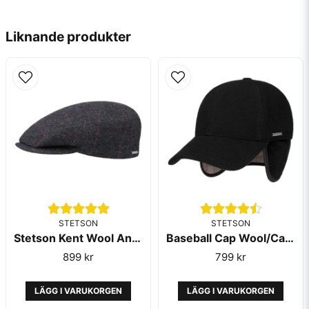
modellen och vi rekommenderar inte att ta bort dem, då
Kullen var för låg. Den satt inte snyggt på.
email
det kan skada kepsen. När de är infällda syns de
Mejladress
Liknande produkter
däremot inte, så kepsen ser ut som en vanlig
baseballkeps.
Om du hellre vill ha en modell helt utan öronlappar finns
den här varianten som kan passa dig, finns i flera färger:
Ja, ni får publicera min fråga
https://kepsmagasinet.se/sv/products/stetson-
baseballkeps-i-100percent-ull-or-herringbone-
monster/7226
Hoppas detta hjälper dig att hitta rätt keps!
Med vänliga hälsningar, Daniel
Kepsmagasinet
Skicka fråga
STETSON
STETSON
Eliyo Akcay frågade
för 10 månader sedan
Stetson Kent Wool Anthra Black
Baseball Cap Wool/Cashmere Ear Flap Black Stetson
Jag menade kan man sprätta upp stygnen och ta av
899 kr
799 kr
öronskydden på något sätt?
Butiken svarade
LÄGG I VARUKORGEN
LÄGG I VARUKORGEN
Hej Eliyo,