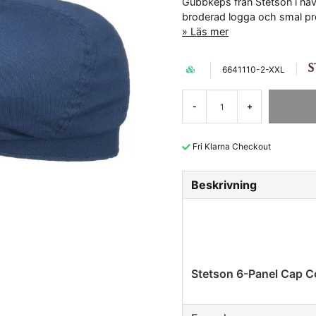
Gubbkeps från Stetson i nav
broderad logga och smal pr
Läs mer
6641110-2-XXL
-
+
Fri Klarna Checkout
Beskrivning
Stetson 6-Panel Cap C