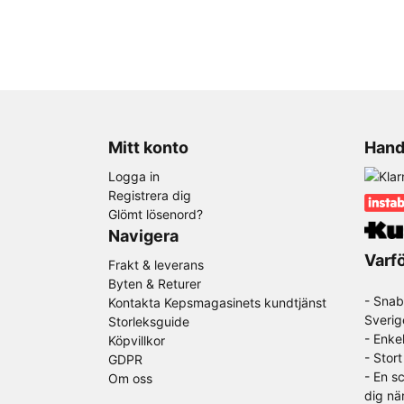
Mitt konto
Hand
Logga in
Registrera dig
Glömt lösenord?
Navigera
Varfö
Frakt & leverans
Byten & Returer
- Snab
Kontakta Kepsmagasinets kundtjänst
Sverig
Storleksguide
- Enke
Köpvillkor
- Stor
GDPR
-
En sc
Om oss
dig nä