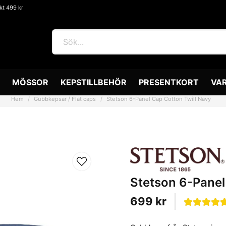
akt 499 kr
MÖSSOR
KEPSTILLBEHÖR
PRESENTKORT
VA
Hem
Gubbkepsar / Flat caps
Stetson 6-Panel Cap Cotton Twill Navy
Stetson 6-Panel
699 kr