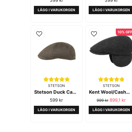
399 kr
399 kr
LÄGG I VARUKORGEN
LÄGG I VARUKORGEN
10% OF
STETSON
STETSON
Stetson Duck Cap CO PES Brown
Kent Wool/Cashmere EF Anthra Melange - Stetson
599 kr
899,1 kr
999 kr
LÄGG I VARUKORGEN
LÄGG I VARUKORGEN