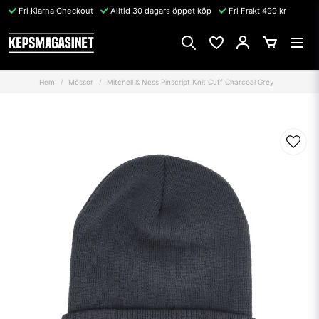
Fri Klarna Checkout
Alltid 30 dagars öppet köp
Fri Frakt 499 kr
Hem
Mössor
Mitchell & Ness Pinscript Knit Cuff Charcoal Grey