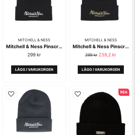
MITCHELL & NESS
MITCHELL & NESS
Mitchell & Ness Pinscript Knit Cuff Black White
Mitchell & Ness Pinscript Knit Cuff Black Gold
Skicka fråga
299 kr
239,2 kr
299 kr
LÄGG I VARUKORGEN
LÄGG I VARUKORGEN
REA