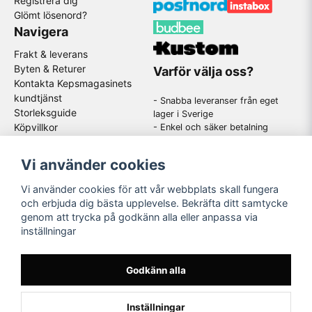
Registrera dig
Glömt lösenord?
Navigera
Frakt & leverans
Byten & Returer
Varför välja oss?
Kontakta Kepsmagasinets
kundtjänst
- Snabba leveranser från eget
Storleksguide
lager i Sverige
Köpvillkor
- Enkel och säker betalning
- Stort utbud av kända
GDPR
varumärken
Om oss
Vi använder cookies
-
En schysst kundtjänst som
hjälper dig när du har frågor
Vi använder cookies för att vår webbplats skall fungera
och erbjuda dig bästa upplevelse. Bekräfta ditt samtycke
genom att trycka på godkänn alla eller anpassa via
Följ oss
inställningar
Instagram
Godkänn alla
Inställningar