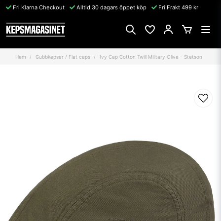
Fri Klarna Checkout
Alltid 30 dagars öppet köp
Fri Frakt 499 kr
Hem
Gubbkepsar / Flat caps
Ivy Cap Cotton Twill Military Olive - Stetson