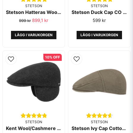
STETSON
STETSON
Stetson Hatteras Wool Herringbone Antra Melange
Stetson Duck Cap CO PES Brown
899,1 kr
599 kr
999 kr
LÄGG I VARUKORGEN
LÄGG I VARUKORGEN
10% OFF
STETSON
STETSON
Kent Wool/Cashmere EF Anthra Melange - Stetson
Stetson Ivy Cap Cotton Olive