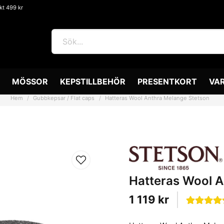
akt 499 kr
MÖSSOR
KEPSTILLBEHÖR
PRESENTKORT
VA
Hem
Gubbkepsar / Flat caps
Hatteras Wool Anthra Melange Stetson
Hatteras Wool A
1 119 kr