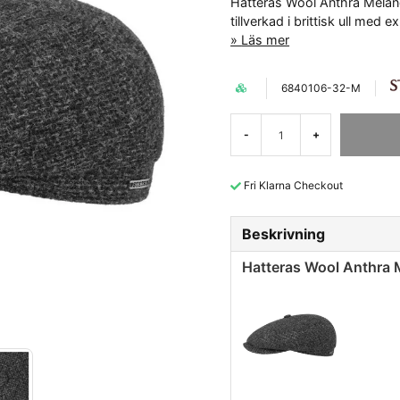
Hatteras Wool Anthra Melang
tillverkad i brittisk ull me
Läs mer
6840106-32-M
-
+
Fri Klarna Checkout
Beskrivning
Hatteras Wool Anthra