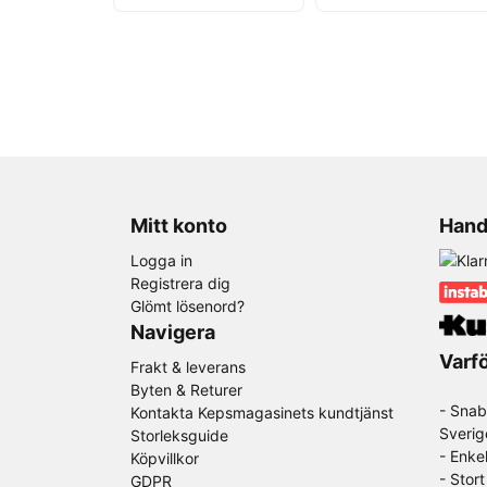
Mitt konto
Hand
Logga in
Registrera dig
Glömt lösenord?
Navigera
Varfö
Frakt & leverans
Byten & Returer
- Snab
Kontakta Kepsmagasinets kundtjänst
Sverig
Storleksguide
- Enke
Köpvillkor
- Stor
GDPR