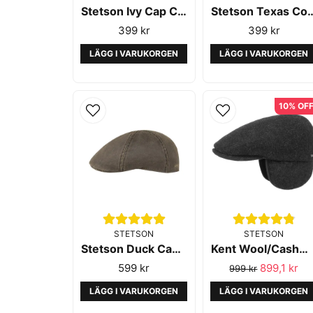
Stetson Ivy Cap Cotton Black
Stetson Texas Co
399 kr
399 kr
LÄGG I VARUKORGEN
LÄGG I VARUKORGEN
10% OF
STETSON
STETSON
Stetson Duck Cap CO PES Brown
Kent Wool/Cashmere EF Anthra Melange - Stetson
599 kr
899,1 kr
999 kr
LÄGG I VARUKORGEN
LÄGG I VARUKORGEN