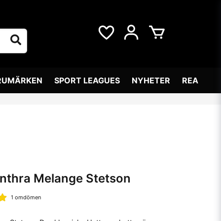
RUMÄRKEN
SPORT LEAGUES
NYHETER
REA
nthra Melange Stetson
1 omdömen