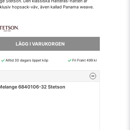
e Stetson. Den klassiska Hatteras-hatten är
d exklusiv hopsack-väv, även kallad Panama weave.
LÄGG I VARUKORGEN
Alltid 30 dagars öppet köp
Fri Frakt 499 kr
 Melange 6840106-32 Stetson