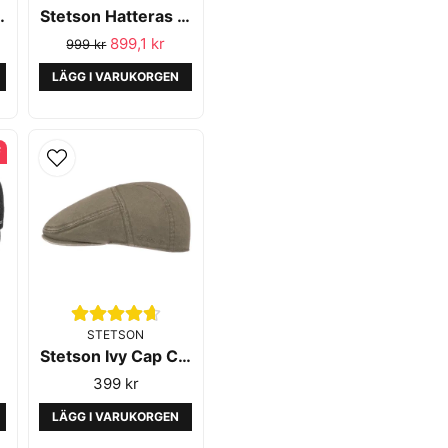
tton Black
Stetson Hatteras Wool Herringbone Antra Melange
899,1 kr
999 kr
LÄGG I VARUKORGEN
F
STETSON
Stetson Ivy Cap Cotton Olive
399 kr
LÄGG I VARUKORGEN