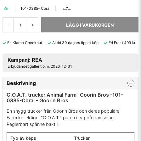
101-0385- Coral
LÄGG I VARUKORGEN
-
+
Fri Klarna Checkout
Alltid 30 dagars öppet köp
Fri Frakt 499 kr
Kampanj: REA
Erbjudandet gäller t.o.m. 2026-12-31
Beskrivning
G.O.A.T. trucker Animal Farm- Goorin Bros -101-
0385-Coral - Goorin Bros
En snygg trucker från Goorin Bros och deras populära
Farm kollektion. "G.O.A.T." patch i tyg på framsidan.
Reglerbart spänne baktill.
Typ av keps
Trucker