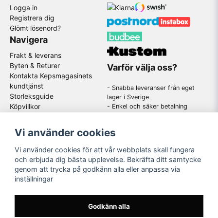
Logga in
Registrera dig
Glömt lösenord?
Navigera
Frakt & leverans
Byten & Returer
Varför välja oss?
Kontakta Kepsmagasinets
kundtjänst
- Snabba leveranser från eget
Storleksguide
lager i Sverige
Köpvillkor
- Enkel och säker betalning
- Stort utbud av kända
GDPR
varumärken
Om oss
Vi använder cookies
-
En schysst kundtjänst som
hjälper dig när du har frågor
Vi använder cookies för att vår webbplats skall fungera
och erbjuda dig bästa upplevelse. Bekräfta ditt samtycke
genom att trycka på godkänn alla eller anpassa via
Följ oss
inställningar
Instagram
Godkänn alla