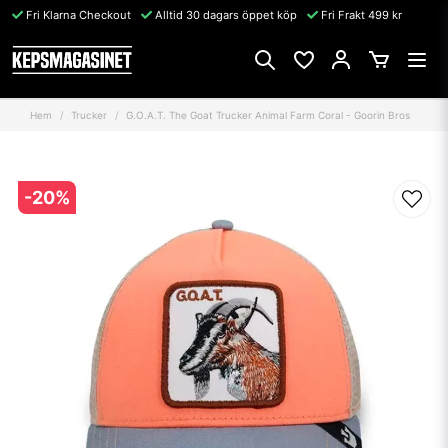
Fri Klarna Checkout
Alltid 30 dagars öppet köp
Fri Frakt 499 kr
Hem
Trucker
G.O.A.T. The Goat Trucker Animal Farm Coral - Goorin Bros
-
20
%