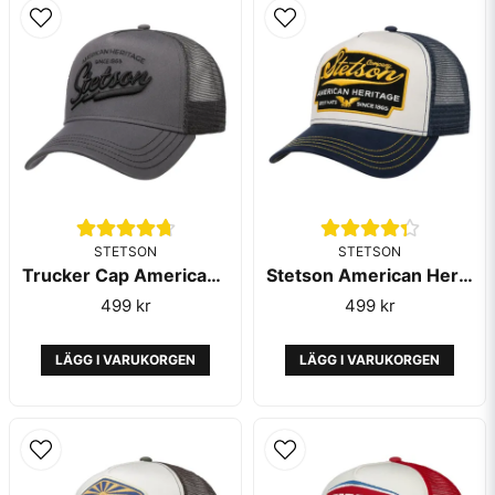
Ja, ni får publicera min fråga
Skicka fråga
STETSON
STETSON
Trucker Cap American Heritage Classic Grey - Stetson
Stetson American Heritage Trucker Cap Navy White
499 kr
499 kr
LÄGG I VARUKORGEN
LÄGG I VARUKORGEN