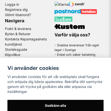
Logga in
Registrera dig
Glömt lösenord?
Navigera
Frakt & leverans
Byten & Returer
Varför välja oss?
Kontakta Kepsmagasinets
kundtjänst
- Snabba leveranser från eget
Storleksguide
lager i Sverige
Köpvillkor
- Enkel och säker betalning
- Stort utbud av kända
GDPR
varumärken
Om oss
Vi använder cookies
-
En schysst kundtjänst som
hjälper dig när du har frågor
Vi använder cookies för att vår webbplats skall fungera
och erbjuda dig bästa upplevelse. Bekräfta ditt samtycke
genom att trycka på godkänn alla eller anpassa via
Följ oss
inställningar
Instagram
Godkänn alla