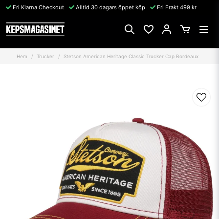
Fri Klarna Checkout
Alltid 30 dagars öppet köp
Fri Frakt 499 kr
Hem
Trucker
Stetson American Heritage Classic Trucker Cap Bordeaux