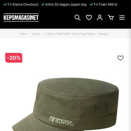
Fri Klarna Checkout
Alltid 30 dagars öppet köp
Fri Frakt 499 kr
Hem
Army
Cotton Twill Flexfit Army Cap Green - Kangol
-
20
%