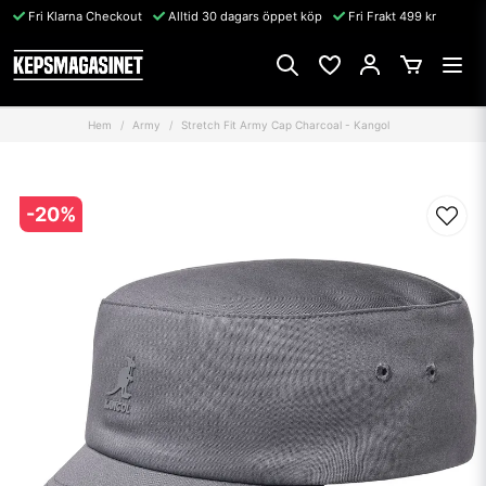
Fri Klarna Checkout
Alltid 30 dagars öppet köp
Fri Frakt 499 kr
Hem
Army
Stretch Fit Army Cap Charcoal - Kangol
-
20
%