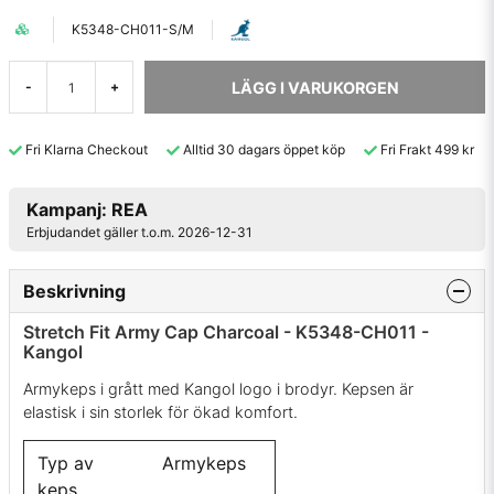
K5348-CH011-S/M
LÄGG I VARUKORGEN
-
+
Fri Klarna Checkout
Alltid 30 dagars öppet köp
Fri Frakt 499 kr
Kampanj: REA
Erbjudandet gäller t.o.m. 2026-12-31
Beskrivning
Stretch Fit Army Cap Charcoal - K5348-CH011 -
Kangol
Armykeps i grått med Kangol logo i brodyr. Kepsen är
elastisk i sin storlek för ökad komfort.
Typ av
Armykeps
keps