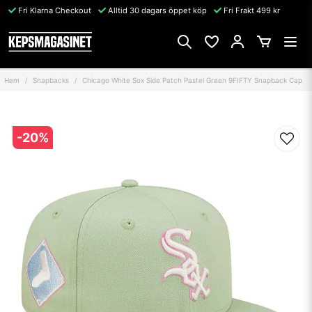
Fri Klarna Checkout
Alltid 30 dagars öppet köp
Fri Frakt 499 kr
Hem
Snapbacks
Chicago White Sox Side Patch Pastel Green 9FIFTY Snapback Cap
-
20
%