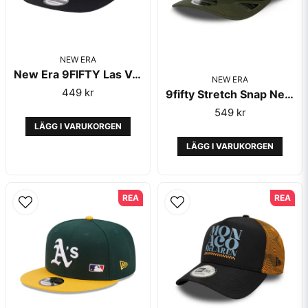
NEW ERA
New Era 9FIFTY Las Vegas Raiders Black
NEW ERA
449 kr
9fifty Stretch Snap New York Yankees Essential Green - New Era
549 kr
LÄGG I VARUKORGEN
LÄGG I VARUKORGEN
REA
REA