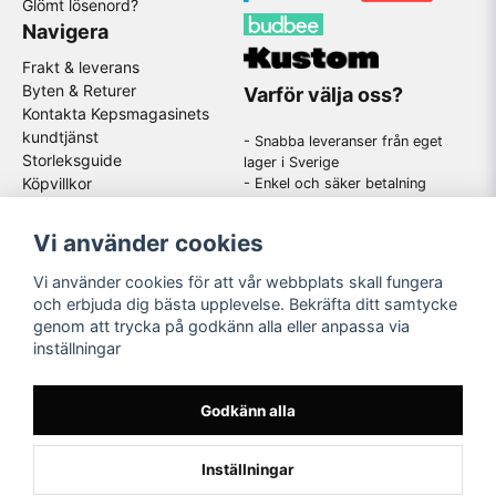
Glömt lösenord?
Navigera
Frakt & leverans
Byten & Returer
Varför välja oss?
Kontakta Kepsmagasinets
kundtjänst
- Snabba leveranser från eget
Storleksguide
lager i Sverige
Köpvillkor
- Enkel och säker betalning
- Stort utbud av kända
GDPR
varumärken
Om oss
Vi använder cookies
-
En schysst kundtjänst som
hjälper dig när du har frågor
Vi använder cookies för att vår webbplats skall fungera
och erbjuda dig bästa upplevelse. Bekräfta ditt samtycke
genom att trycka på godkänn alla eller anpassa via
Följ oss
inställningar
Instagram
Godkänn alla
Inställningar