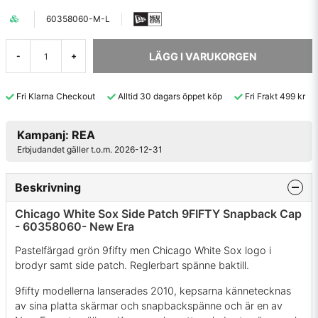
60358060-M-L
LÄGG I VARUKORGEN
-
+
Fri Klarna Checkout
Alltid 30 dagars öppet köp
Fri Frakt 499 kr
Kampanj: REA
Erbjudandet gäller t.o.m. 2026-12-31
Beskrivning
Chicago White Sox Side Patch 9FIFTY Snapback Cap
- 60358060- New Era
Pastelfärgad grön 9fifty men Chicago White Sox logo i
brodyr samt side patch. Reglerbart spänne baktill.
9fifty modellerna lanserades 2010, kepsarna kännetecknas
av sina platta skärmar och snapbackspänne och är en av