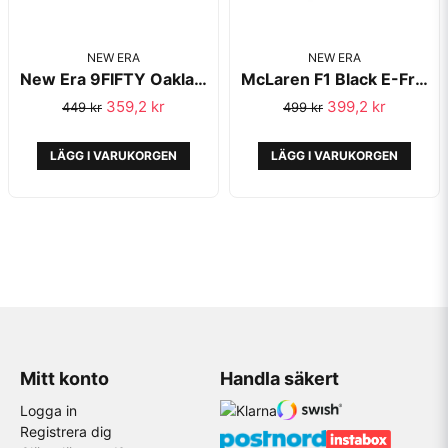
NEW ERA
NEW ERA
New Era 9FIFTY Oakland Athletics Green
McLaren F1 Black E-Frame Trucker - New Era
359,2 kr
399,2 kr
449 kr
499 kr
LÄGG I VARUKORGEN
LÄGG I VARUKORGEN
Mitt konto
Handla säkert
Logga in
Registrera dig