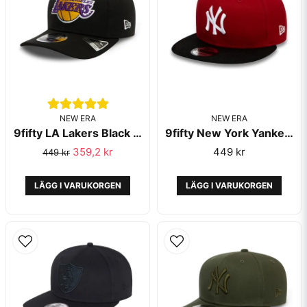
NEW ERA
Skicka fråga
NEW ERA
9fifty LA Lakers Black Stretch Snap - New Era
9fifty New York Yankees Colour Block Red Snapback - New Era
359,2 kr
449 kr
449 kr
LÄGG I VARUKORGEN
LÄGG I VARUKORGEN