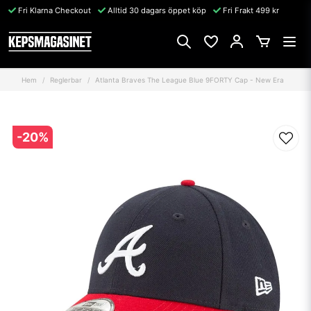
Fri Klarna Checkout
Alltid 30 dagars öppet köp
Fri Frakt 499 kr
Hem
Reglerbar
Atlanta Braves The League Blue 9FORTY Cap - New Era
-
20
%