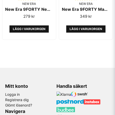
NEW ERA
NEW ERA
New Era 9FORTY New York Yankees Child Grey
New Era 9FORTY Manchester United Red
279 kr
349 kr
LÄGG I VARUKORGEN
LÄGG I VARUKORGEN
Mitt konto
Handla säkert
Logga in
Registrera dig
Glömt lösenord?
Navigera