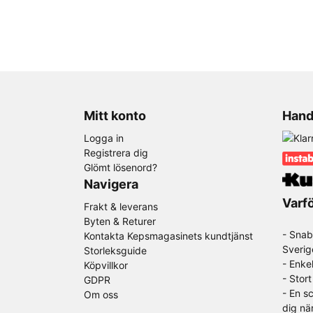
Mitt konto
Hand
Logga in
Registrera dig
Glömt lösenord?
Navigera
Varfö
Frakt & leverans
Byten & Returer
- Snab
Kontakta Kepsmagasinets kundtjänst
Sverig
Storleksguide
- Enke
Köpvillkor
- Stor
GDPR
-
En sc
Om oss
dig nä