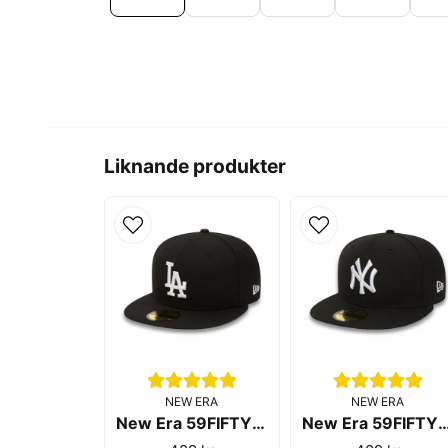
Liknande produkter
NEW ERA
NEW ERA
New Era 59FIFTY Los Angeles Dodgers Black White
New Era 59FIFTY New York Yank