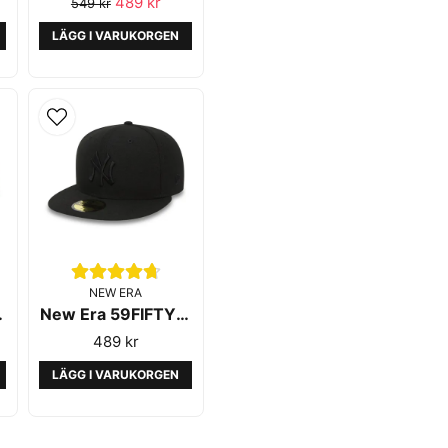
489 kr
549 kr
LÄGG I VARUKORGEN
NEW ERA
ential Red
New Era 59FIFTY New York Yankees Black on Black
489 kr
LÄGG I VARUKORGEN