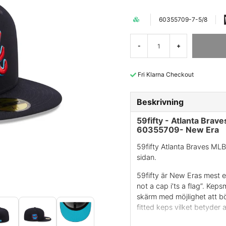
60355709-7-5/8
-
+
Fri Klarna Checkout
Beskrivning
59fifty - Atlanta Brav
60355709- New Era
59fifty Atlanta Braves MLB
sidan.
59fifty är New Eras mest e
not a cap i’ts a flag”. Ke
skärm med möjlighet att bö
fitted keps vilket betyder a
Använd gärna vår storleksgu