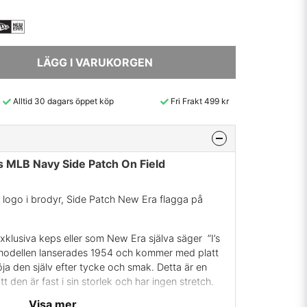
LÄGG I VARUKORGEN
Alltid 30 dagars öppet köp
Fri Frakt 499 kr
es MLB Navy Side Patch On Field
 logo i brodyr, Side Patch New Era flagga på
xklusiva keps eller som New Era själva säger ”I’s
psmodellen lanserades 1954 och kommer med platt
ja den själv efter tycke och smak. Detta är en
tt den är fast i sin storlek och har ingen stretch.
Visa mer
ide för att hitta rätt storlek.