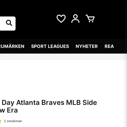
RUMÄRKEN
SPORT LEAGUES
NYHETER
REA
a
s Day Atlanta Braves MLB Side
w Era
2 omdömen