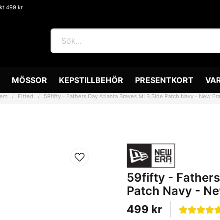
akt 499 kr
MÖSSOR
KEPSTILLBEHÖR
PRESENTKORT
VA
em
Fitted
59fifty - Fathers Day Atlanta Braves MLB Side Patch Navy - New Er
59fifty - Father
Patch Navy - Ne
499 kr