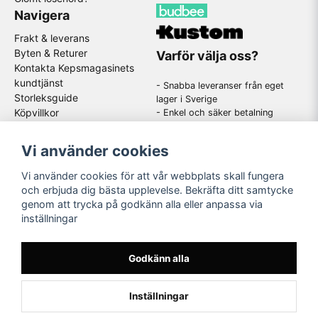
Navigera
Frakt & leverans
Byten & Returer
Varför välja oss?
Kontakta Kepsmagasinets
kundtjänst
- Snabba leveranser från eget
Storleksguide
lager i Sverige
Köpvillkor
- Enkel och säker betalning
- Stort utbud av kända
GDPR
varumärken
Om oss
Vi använder cookies
-
En schysst kundtjänst som
hjälper dig när du har frågor
Vi använder cookies för att vår webbplats skall fungera
och erbjuda dig bästa upplevelse. Bekräfta ditt samtycke
genom att trycka på godkänn alla eller anpassa via
Följ oss
inställningar
Instagram
Godkänn alla
Inställningar