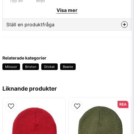
Typ av
Böjd
skärm
Visa mer
Färg
Offwhite
Ställ en produktfråga
Material
100%
Acryl
question
Fråga oss något om denna produkten...
Tillverkare
Brixton
Relaterade kategorier
Mössor
Brixton
Stickat
Beanie
name
Namn
Liknande produkter
email
Mejladress
REA
Ja, ni får publicera min fråga