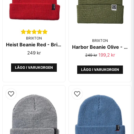
BRIXTON
BRIXTON
Heist Beanie Red - Brixton
Skicka fråga
Harbor Beanie Olive - Brixton
249 kr
199,2 kr
249 kr
LÄGG I VARUKORGEN
LÄGG I VARUKORGEN