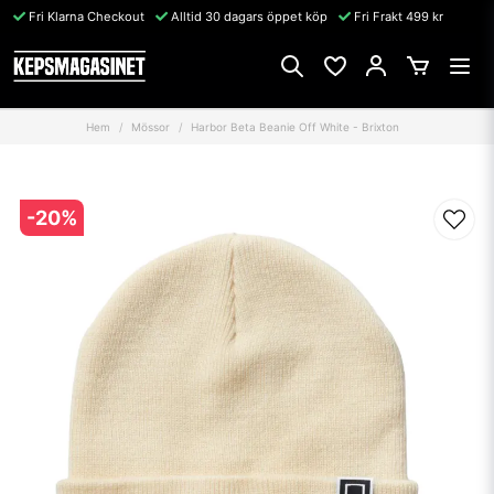
Fri Klarna Checkout
Alltid 30 dagars öppet köp
Fri Frakt 499 kr
Hem
Mössor
Harbor Beta Beanie Off White - Brixton
-
20
%