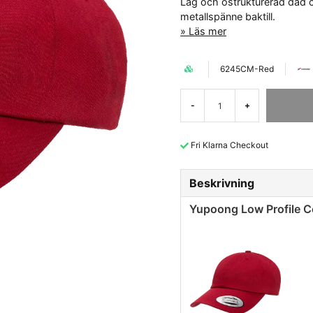
Låg och ostrukturerad dad c
metallspänne baktill.
Läs mer
6245CM-Red
-
+
Fri Klarna Checkout
Beskrivning
Yupoong Low Profile C