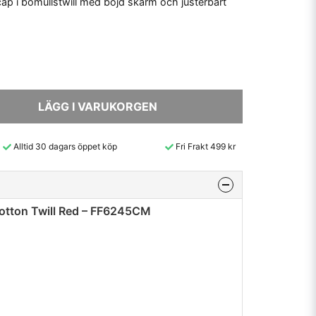
ap i bomullstwill med böjd skärm och justerbart
LÄGG I VARUKORGEN
Alltid 30 dagars öppet köp
Fri Frakt 499 kr
otton Twill Red – FF6245CM