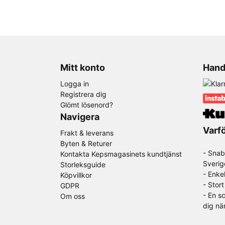
Mitt konto
Hand
Logga in
Registrera dig
Glömt lösenord?
Navigera
Varfö
Frakt & leverans
Byten & Returer
- Snab
Kontakta Kepsmagasinets kundtjänst
Sverig
Storleksguide
- Enke
Köpvillkor
- Stor
GDPR
-
En sc
Om oss
dig nä