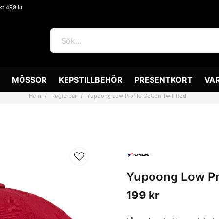
akt 499 kr
MÖSSOR
KEPSTILLBEHÖR
PRESENTKORT
VA
Hem
Reglerbar
Yupoong Low Profile Cotton Twill Red
Yupoong Low Pro
199 kr