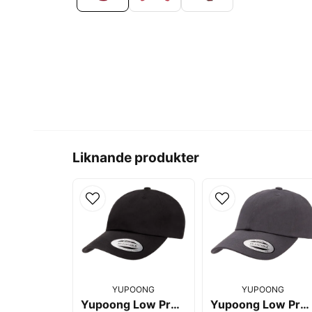
Liknande produkter
YUPOONG
YUPOONG
Yupoong Low Profile Cotton Twill Black
Yupoong Low Profile Cotton Twill Dark Grey