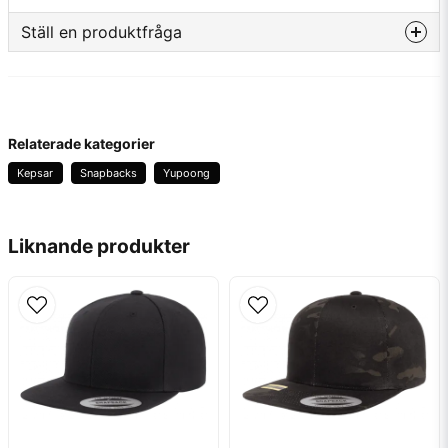
Material
80% Acrylic 20% Ull
Ställ en produktfråga
Tillverkare
Yupoong/Flexfit
question
Fråga oss något om denna produkten...
Relaterade kategorier
Kepsar
Snapbacks
Yupoong
name
Namn
Liknande produkter
email
Mejladress
Ja, ni får publicera min fråga