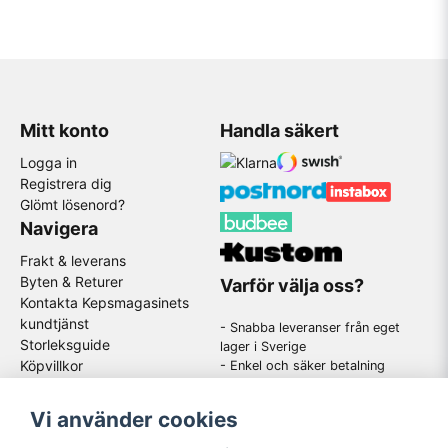
Mitt konto
Handla säkert
Logga in
Registrera dig
Glömt lösenord?
Navigera
Frakt & leverans
Byten & Returer
Varför välja oss?
Kontakta Kepsmagasinets
kundtjänst
- Snabba leveranser från eget
Storleksguide
lager i Sverige
Köpvillkor
- Enkel och säker betalning
- Stort utbud av kända
GDPR
varumärken
Om oss
Vi använder cookies
-
En schysst kundtjänst som
hjälper dig när du har frågor