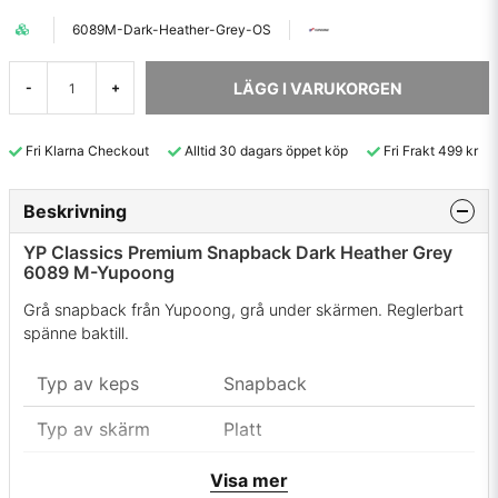
6089M-Dark-Heather-Grey-OS
LÄGG I VARUKORGEN
-
+
Fri Klarna Checkout
Alltid 30 dagars öppet köp
Fri Frakt 499 kr
Beskrivning
YP Classics Premium Snapback Dark Heather Grey
6089 M-Yupoong
Grå snapback från Yupoong, grå under skärmen. Reglerbart
spänne baktill.
Typ av keps
Snapback
Typ av skärm
Platt
Färg
Dark heather grey
Visa mer