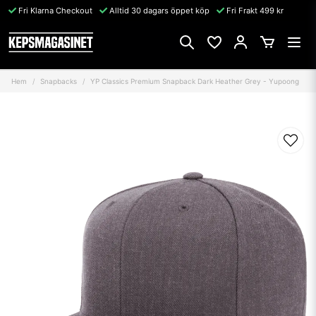
Fri Klarna Checkout
Alltid 30 dagars öppet köp
Fri Frakt 499 kr
Hem
Snapbacks
YP Classics Premium Snapback Dark Heather Grey - Yupoong