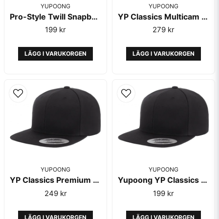
YUPOONG
YUPOONG
Pro-Style Twill Snapback Child Black Cap - Yupoong
YP Classics Multicam Snapback Black 6089MC - Yupoong
199 kr
279 kr
Skicka fråga
LÄGG I VARUKORGEN
LÄGG I VARUKORGEN
YUPOONG
YUPOONG
YP Classics Premium Organic Cotton Black 6089 - Yupoong
Yupoong YP Classics Premium Black
249 kr
199 kr
LÄGG I VARUKORGEN
LÄGG I VARUKORGEN