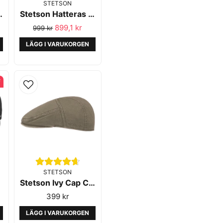
STETSON
tton Black
Stetson Hatteras Wool Herringbone Antra Melange
899,1 kr
999 kr
LÄGG I VARUKORGEN
F
STETSON
Stetson Ivy Cap Cotton Olive
399 kr
LÄGG I VARUKORGEN