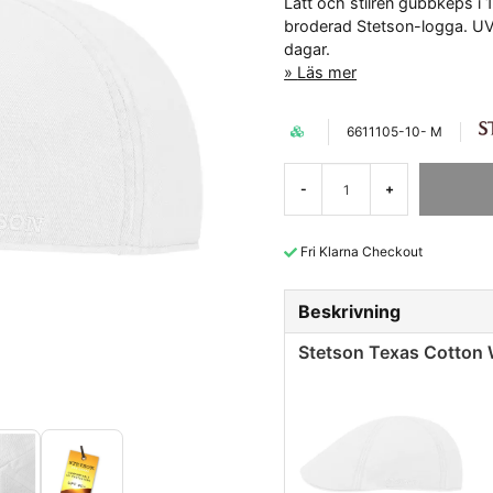
Lätt och stilren gubbkeps 
broderad Stetson-logga. UV
dagar.
Läs mer
6611105-10- M
-
+
Fri Klarna Checkout
Beskrivning
Stetson Texas Cotton 