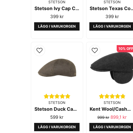
STETSON
STETSON
Stetson Ivy Cap Cotton Black
Stetson Texas Co
399 kr
399 kr
LÄGG I VARUKORGEN
LÄGG I VARUKORGEN
10% OF
STETSON
STETSON
Stetson Duck Cap CO PES Brown
Kent Wool/Cashmere EF Anthra Melange - Stetson
599 kr
899,1 kr
999 kr
LÄGG I VARUKORGEN
LÄGG I VARUKORGEN