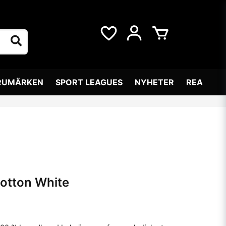
RUMÄRKEN
SPORT LEAGUES
NYHETER
REA
otton White