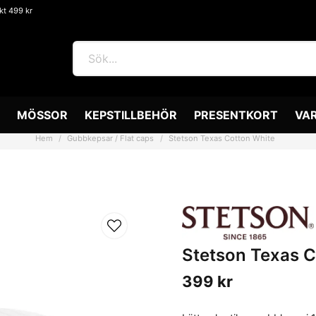
akt 499 kr
MÖSSOR
KEPSTILLBEHÖR
PRESENTKORT
VA
Hem
Gubbkepsar / Flat caps
Stetson Texas Cotton White
Stetson Texas C
399 kr