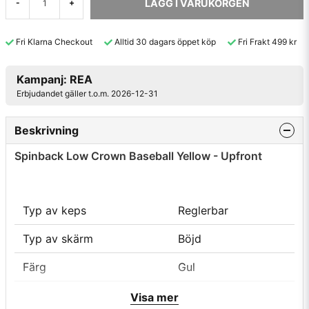
LÄGG I VARUKORGEN
-
+
Fri Klarna Checkout
Alltid 30 dagars öppet köp
Fri Frakt 499 kr
Kampanj: REA
Erbjudandet gäller t.o.m. 2026-12-31
Beskrivning
Spinback Low Crown Baseball Yellow - Upfront
Typ av keps
Reglerbar
Typ av skärm
Böjd
Färg
Gul
Material
100% Bomull
Visa mer