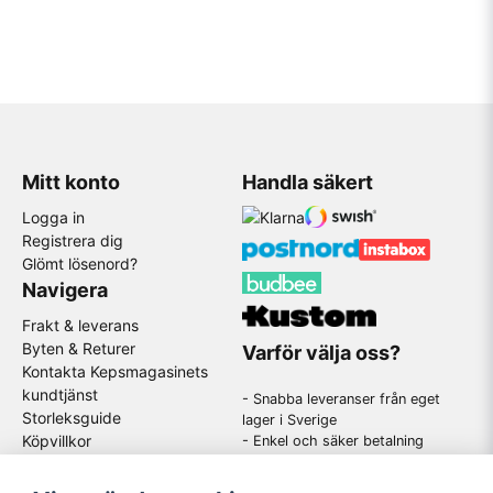
Mitt konto
Handla säkert
Logga in
Registrera dig
Glömt lösenord?
Navigera
Frakt & leverans
Byten & Returer
Varför välja oss?
Kontakta Kepsmagasinets
kundtjänst
- Snabba leveranser från eget
Storleksguide
lager i Sverige
Köpvillkor
- Enkel och säker betalning
- Stort utbud av kända
GDPR
varumärken
Om oss