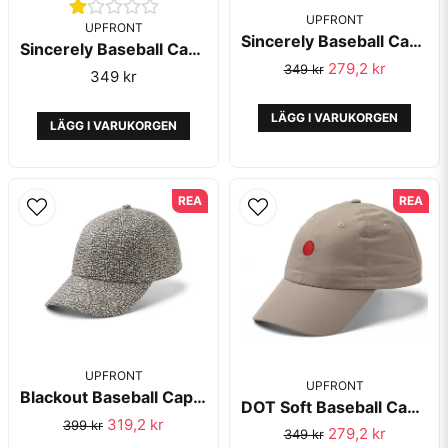
UPFRONT
UPFRONT
Sincerely Baseball Cap Khaki Blue - Upfront
Sincerely Baseball Cap Black - Upfront
279,2 kr
349 kr
349 kr
Skicka fråga
LÄGG I VARUKORGEN
LÄGG I VARUKORGEN
REA
REA
UPFRONT
UPFRONT
Blackout Baseball Cap Stone Organic Cotton - Upfront
DOT Soft Baseball Cap Khaki - Upfront
319,2 kr
399 kr
279,2 kr
349 kr