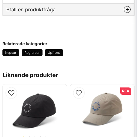
Lag
--
Ställ en produktfråga
Typ av märkning
Brodyr
question
Fråga oss något om denna produkten...
Tillverkare
Upfront
Relaterade kategorier
Kepsar
Reglerbar
Upfront
name
Namn
Liknande produkter
email
Mejladress
REA
Ja, ni får publicera min fråga