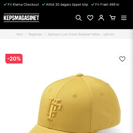
Fri Klarna Checkout
Alltid 30 dagars öppet köp
Fri Frakt 499 kr
Hem
Reglerbar
Spinback Low Crown Baseball Yellow - Upfront
-
20
%