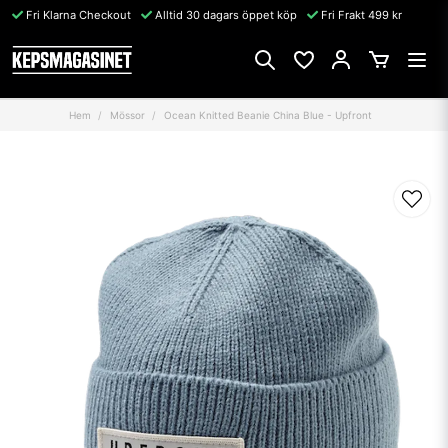
Fri Klarna Checkout
Alltid 30 dagars öppet köp
Fri Frakt 499 kr
Hem
Mössor
Ocean Knitted Beanie China Blue - Upfront