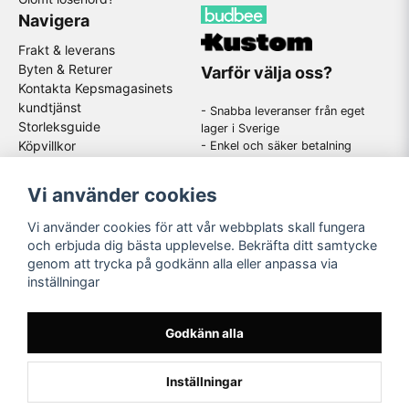
Navigera
Frakt & leverans
Byten & Returer
Varför välja oss?
Kontakta Kepsmagasinets
kundtjänst
- Snabba leveranser från eget
Storleksguide
lager i Sverige
Köpvillkor
- Enkel och säker betalning
- Stort utbud av kända
GDPR
varumärken
Om oss
Vi använder cookies
-
En schysst kundtjänst som
hjälper dig när du har frågor
Vi använder cookies för att vår webbplats skall fungera
och erbjuda dig bästa upplevelse. Bekräfta ditt samtycke
genom att trycka på godkänn alla eller anpassa via
Följ oss
inställningar
Instagram
Godkänn alla
Inställningar