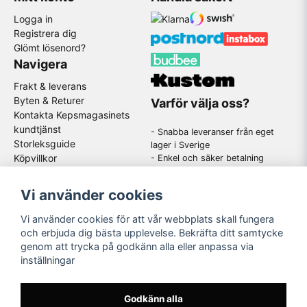
Logga in
Registrera dig
Glömt lösenord?
Navigera
Frakt & leverans
Byten & Returer
Varför välja oss?
Kontakta Kepsmagasinets
kundtjänst
- Snabba leveranser från eget
Storleksguide
lager i Sverige
Köpvillkor
- Enkel och säker betalning
- Stort utbud av kända
GDPR
varumärken
Om oss
Vi använder cookies
-
En schysst kundtjänst som
hjälper dig när du har frågor
Vi använder cookies för att vår webbplats skall fungera
och erbjuda dig bästa upplevelse. Bekräfta ditt samtycke
genom att trycka på godkänn alla eller anpassa via
Följ oss
inställningar
Instagram
Godkänn alla