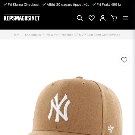
Fri Klarna Checkout
Alltid 30 dagars öppet köp
Fri Frakt 499 kr
Hem
Snapbacks
New York Yankees '47 MVP Cold Zone Camel/White