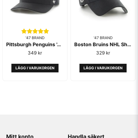
'47 BRAND
'47 BRAND
Pittsburgh Penguins '47 MVP Cold Zone Black
Boston Bruins NHL Shure Shot MVP Black - 47 Brand
349 kr
329 kr
LÄGG I VARUKORGEN
LÄGG I VARUKORGEN
Mitt konto
Handla säkert