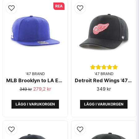
REA
Ja, ni får publicera min fråga
'47 BRAND
Skicka fråga
'47 BRAND
MLB Brooklyn to LA Expansion Snapback Captain Royal - '47 Brand
Detroit Red Wings '47 MVP Cold Zone Black
279,2 kr
349 kr
349 kr
LÄGG I VARUKORGEN
LÄGG I VARUKORGEN