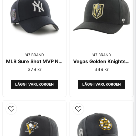
'47 BRAND
'47 BRAND
MLB Sure Shot MVP New York Yankees Navy - '47 Brand
Vegas Golden Knights '47 MVP Cold Zone Black/Gold
379 kr
349 kr
LÄGG I VARUKORGEN
LÄGG I VARUKORGEN