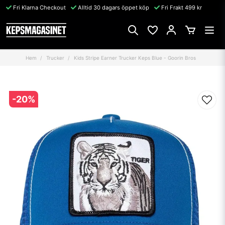
Fri Klarna Checkout
Alltid 30 dagars öppet köp
Fri Frakt 499 kr
Hem
Trucker
Kids Stripe Earner Trucker Keps Blue - Goorin Bros
-
20
%