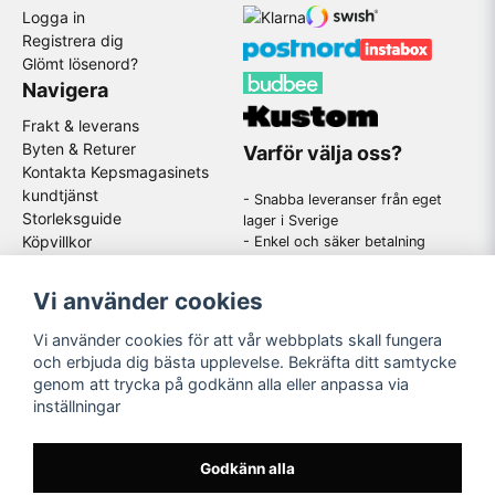
Logga in
Registrera dig
Glömt lösenord?
Navigera
Frakt & leverans
Byten & Returer
Varför välja oss?
Kontakta Kepsmagasinets
kundtjänst
- Snabba leveranser från eget
Storleksguide
lager i Sverige
Köpvillkor
- Enkel och säker betalning
- Stort utbud av kända
GDPR
varumärken
Om oss
Vi använder cookies
-
En schysst kundtjänst som
hjälper dig när du har frågor
Vi använder cookies för att vår webbplats skall fungera
och erbjuda dig bästa upplevelse. Bekräfta ditt samtycke
genom att trycka på godkänn alla eller anpassa via
Följ oss
inställningar
Instagram
Godkänn alla