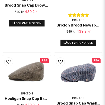
BRIXTON
Brood Snap Cap Brown/Khaki 10770 - Brixton
439,2 kr
549 kr
BRIXTON
LÄGG I VARUKORGEN
Brixton Brood Newsboy Black
439,2 kr
549 kr
LÄGG I VARUKORGEN
REA
REA
BRIXTON
Hooligan Snap Cap Brown/Khaki 10771 - Brixton
BRIXTON
Brood Snap Cap Washed Navy/Phoenix Orange 10770 - Brixton
439,2 kr
549 kr