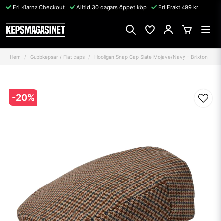
Fri Klarna Checkout
Alltid 30 dagars öppet köp
Fri Frakt 499 kr
Hem
Gubbkepsar / Flat caps
Hooligan Snap Cap Slate Mojave/Navy - Brixton
-
20
%