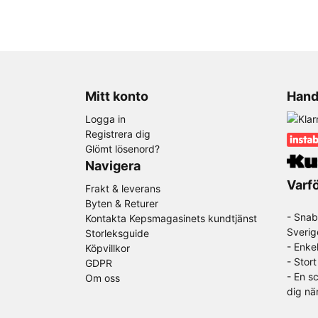
Mitt konto
Hand
Logga in
Registrera dig
Glömt lösenord?
Navigera
Varfö
Frakt & leverans
Byten & Returer
- Snab
Kontakta Kepsmagasinets kundtjänst
Sverig
Storleksguide
- Enke
Köpvillkor
- Stor
GDPR
-
En sc
Om oss
dig nä