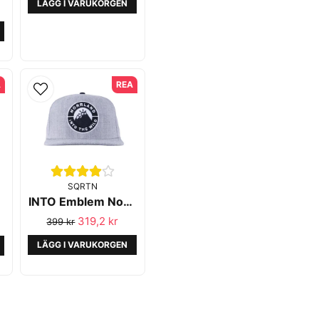
LÄGG I VARUKORGEN
A
REA
SQRTN
INTO Emblem Norrland Heather Grey - SQRTN
319,2 kr
399 kr
LÄGG I VARUKORGEN