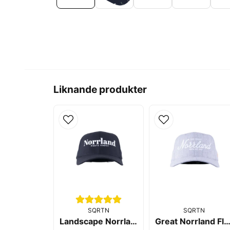
Liknande produkter
SQRTN
SQRTN
Landscape Norrland 120 Cap Black - SQRTN
Great Norrland Flexfit Keps Heather Grey - S