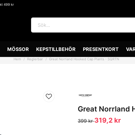
akt 499 kr
MÖSSOR
KEPSTILLBEHÖR
PRESENTKORT
VA
Hem
Reglerbar
Great Norrland Hooked Cap Plants - SQRTN
Great Norrland
319,2 kr
399 kr