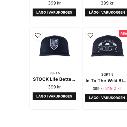
399 kr
399 kr
LÄGG I VARUKORGEN
LÄGG I VARUKORGEN
RE
SQRTN
SQRTN
STOCK Life Better in The Woods Norrland Black/White - SQRTN
In To The Wild Black Snapback - SQRTN
399 kr
319,2 kr
399 kr
LÄGG I VARUKORGEN
LÄGG I VARUKORGEN