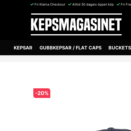
Fri Klarna Checkout
Alltid 30 dagars öppet köp
Fri Fr
KEPSAR
GUBBKEPSAR / FLAT CAPS
BUCKETS
-
20
%