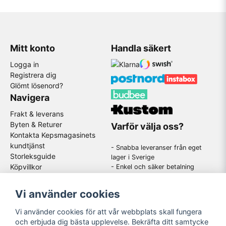
Mitt konto
Handla säkert
Logga in
Registrera dig
Glömt lösenord?
Navigera
Frakt & leverans
Byten & Returer
Varför välja oss?
Kontakta Kepsmagasinets
kundtjänst
- Snabba leveranser från eget
Storleksguide
lager i Sverige
Köpvillkor
- Enkel och säker betalning
- Stort utbud av kända
GDPR
varumärken
Om oss
Vi använder cookies
-
En schysst kundtjänst som
hjälper dig när du har frågor
Vi använder cookies för att vår webbplats skall fungera
och erbjuda dig bästa upplevelse. Bekräfta ditt samtycke