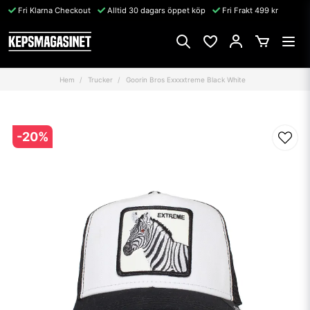
Fri Klarna Checkout
Alltid 30 dagars öppet köp
Fri Frakt 499 kr
Hem
Trucker
Goorin Bros Exxxxtreme Black White
-
20
%