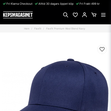
Fri Klarna Checkout
Alltid 30 dagars öppet köp
Fri Frakt 499 kr
Hem
Flexfit
Flexfit Premium Wool Blend Navy