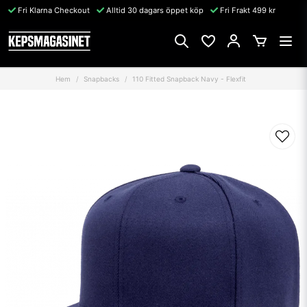
Fri Klarna Checkout
Alltid 30 dagars öppet köp
Fri Frakt 499 kr
Hem
Snapbacks
110 Fitted Snapback Navy - Flexfit