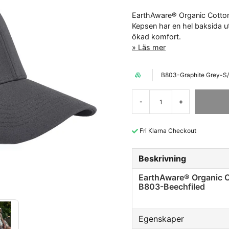
EarthAware® Organic Cotton
Kepsen har en hel baksida ut
ökad komfort.
Läs mer
B803-Graphite Grey-S
-
+
Fri Klarna Checkout
Beskrivning
EarthAware® Organic C
B803-Beechfiled
Egenskaper