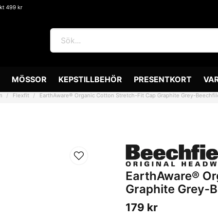
akt 499 kr
MÖSSOR
KEPSTILLBEHÖR
PRESENTKORT
VA
m
Flexfit
EarthAware® Organic Cotton Stretch-Fit Cap Graphite Grey-Beechfi
EarthAware® Org
Graphite Grey-B
179 kr