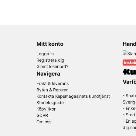
Mitt konto
Hand
Logga in
Registrera dig
Glömt lösenord?
Navigera
Varfö
Frakt & leverans
Byten & Returer
- Snab
Kontakta Kepsmagasinets kundtjänst
Sverig
Storleksguide
- Enke
Köpvillkor
- Stor
GDPR
-
En sc
Om oss
dig nä