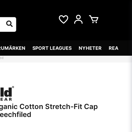
RUMÄRKEN
SPORT LEAGUES
NYHETER
REA
led
anic Cotton Stretch-Fit Cap
eechfiled