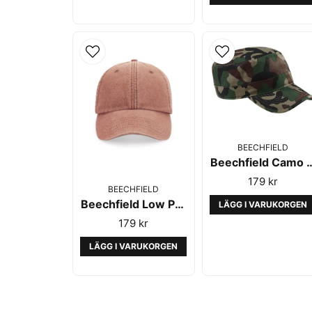
BEECHFIELD
Beechfield Camo Army C
179 kr
BEECHFIELD
Beechfield Low Profile Vintage Cap Orange
LÄGG I VARUKORGEN
179 kr
LÄGG I VARUKORGEN