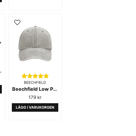
ap Jungle Camo
BEECHFIELD
Beechfield Low Profile Vintage Cap Grey
179 kr
LÄGG I VARUKORGEN