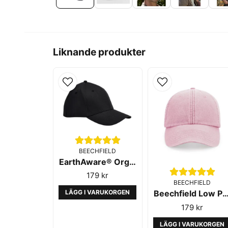
Liknande produkter
BEECHFIELD
EarthAware® Organic Cotton Stretch-Fit Cap Black-Beechfiled
179 kr
BEECHFIELD
Beechfield Low Profile Vintage Cap Dus
LÄGG I VARUKORGEN
179 kr
LÄGG I VARUKORGEN