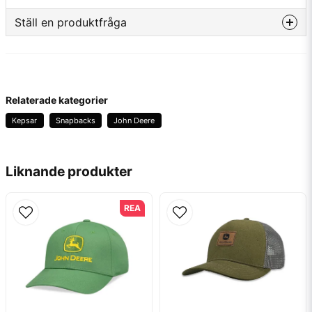
Typ av märkning
Brodyr/Patch
Ställ en produktfråga
Tillverkare
John Deere
question
Fråga oss något om denna produkten...
Relaterade kategorier
Kepsar
Snapbacks
John Deere
name
Namn
Liknande produkter
email
Mejladress
REA
Ja, ni får publicera min fråga