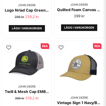
JOHN DEERE
JOHN DEERE
Quilted Foam Canvas 5 Panel Grey/Olive Trucker Cap - John Deere
Logo Nrlad Cap Green Cap - John Deere
399 kr
239,2 kr
299 kr
Skicka fråga
LÄGG I VARUKORGEN
LÄGG I VARUKORGEN
REA
REA
JOHN DEERE
Twill & Mesh Cap EMB Logo Charcoal Trucker Cap - John Deere
JOHN DEERE
319,2 kr
399 kr
Vintage Sign 1 Navy/Brown Trucker Cap - John Deere