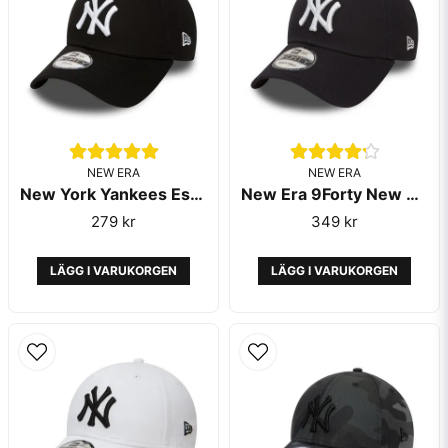
NEW ERA
Skicka fråga
NEW ERA
New York Yankees Essential Child Black 9FORTY Cap - New Era
New Era 9Forty New York Yankees Essential Navy
279 kr
349 kr
LÄGG I VARUKORGEN
LÄGG I VARUKORGEN