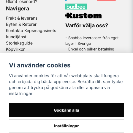
Glömt lösenord?
Navigera
Frakt & leverans
Byten & Returer
Varför välja oss?
Kontakta Kepsmagasinets
kundtjänst
- Snabba leveranser från eget
Storleksguide
lager i Sverige
Köpvillkor
- Enkel och säker betalning
- Stort utbud av kända
GDPR
varumärken
Om oss
Vi använder cookies
-
En schysst kundtjänst som
hjälper dig när du har frågor
Vi använder cookies för att vår webbplats skall fungera
och erbjuda dig bästa upplevelse. Bekräfta ditt samtycke
genom att trycka på godkänn alla eller anpassa via
Följ oss
inställningar
Instagram
Godkänn alla
Inställningar