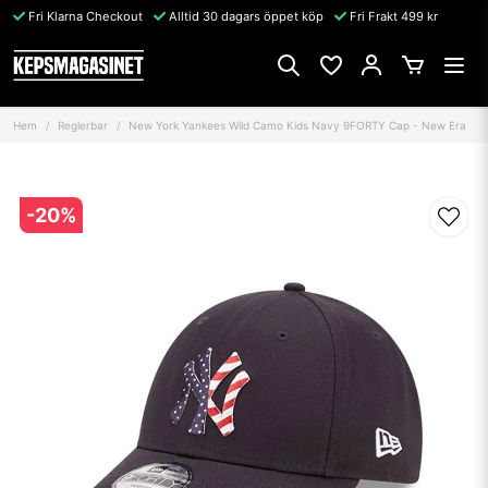
Fri Klarna Checkout
Alltid 30 dagars öppet köp
Fri Frakt 499 kr
Hem
Reglerbar
New York Yankees Wild Camo Kids Navy 9FORTY Cap - New Era
-
20
%