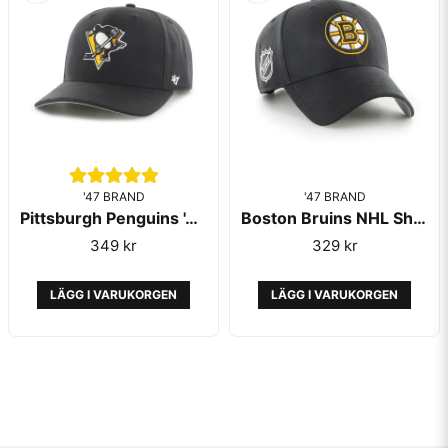
'47 BRAND
'47 BRAND
Pittsburgh Penguins '47 MVP Cold Zone Black
Boston Bruins NHL Shure Shot MVP Black - 47 Brand
349 kr
329 kr
LÄGG I VARUKORGEN
LÄGG I VARUKORGEN