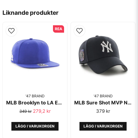
email
Mejladress
Liknande produkter
REA
Ja, ni får publicera min fråga
'47 BRAND
Skicka fråga
'47 BRAND
MLB Brooklyn to LA Expansion Snapback Captain Royal - '47 Brand
MLB Sure Shot MVP New York Yankees Navy - '47 Brand
279,2 kr
379 kr
349 kr
LÄGG I VARUKORGEN
LÄGG I VARUKORGEN