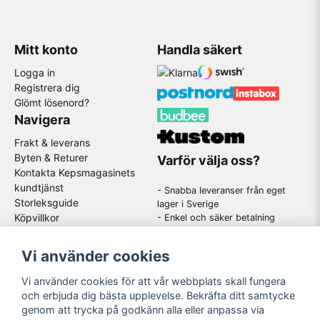
Mitt konto
Handla säkert
Logga in
Registrera dig
Glömt lösenord?
Navigera
Frakt & leverans
Byten & Returer
Varför välja oss?
Kontakta Kepsmagasinets
kundtjänst
- Snabba leveranser från eget
Storleksguide
lager i Sverige
Köpvillkor
- Enkel och säker betalning
- Stort utbud av kända
GDPR
varumärken
Om oss
Vi använder cookies
-
En schysst kundtjänst som
hjälper dig när du har frågor
Vi använder cookies för att vår webbplats skall fungera
och erbjuda dig bästa upplevelse. Bekräfta ditt samtycke
genom att trycka på godkänn alla eller anpassa via
Följ oss