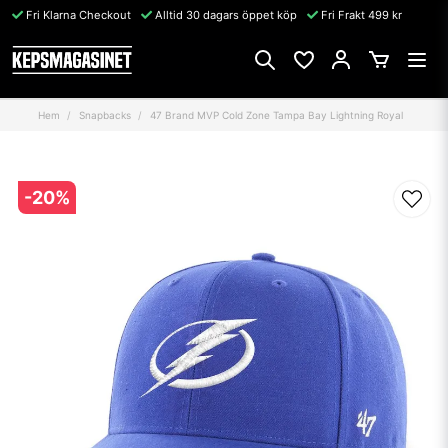
Fri Klarna Checkout
Alltid 30 dagars öppet köp
Fri Frakt 499 kr
Hem
Snapbacks
47 Brand MVP Cold Zone Tampa Bay Lightning Royal
-
20
%