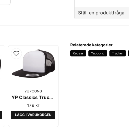
Lag
Ställ en produktfråga
Typ av märkning
question
Fråga oss något om d
Tillverkare
Relaterade kategorier
Kepsar
Yupoong
Trucker
name
Namn
Ja, ni får publicer
YUPOONG
YP Classics Trucker Black/White 6006 - Yupoong
179 kr
LÄGG I VARUKORGEN