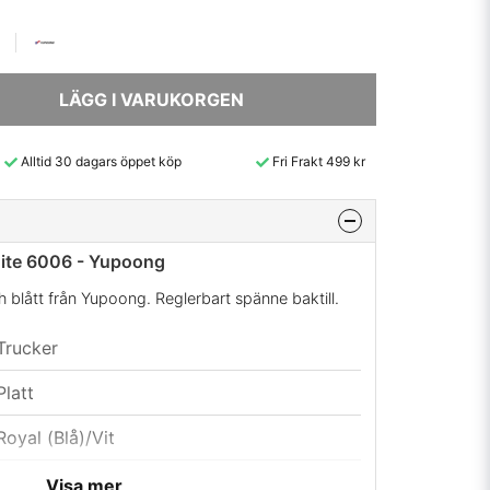
LÄGG I VARUKORGEN
Alltid 30 dagars öppet köp
Fri Frakt 499 kr
ite 6006 - Yupoong
h blått från Yupoong. Reglerbart spänne baktill.
Trucker
Platt
Royal (Blå)/Vit
47% Cotton, 25% Polyester, 28% Nylon
Visa mer