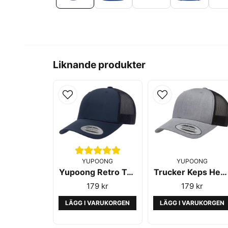
Liknande produkter
YUPOONG
YUPOONG
Yupoong Retro Trucker Navy
Trucker Keps Heather/Black 6606T - Yupoong/Flexfit
179 kr
179 kr
LÄGG I VARUKORGEN
LÄGG I VARUKORGEN