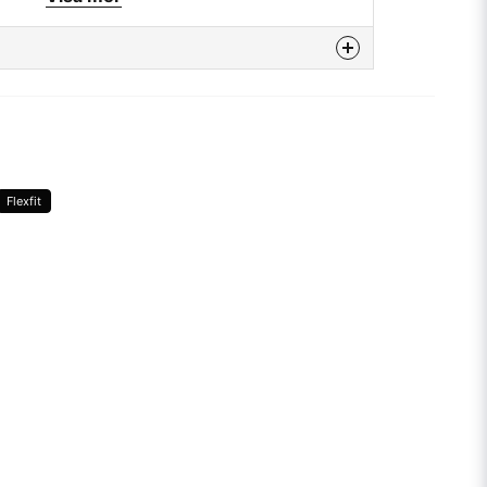
Blank
Blank
enna produkten...
Yupoong/Flexfit
Flexfit
email
Mejladress
a min fråga