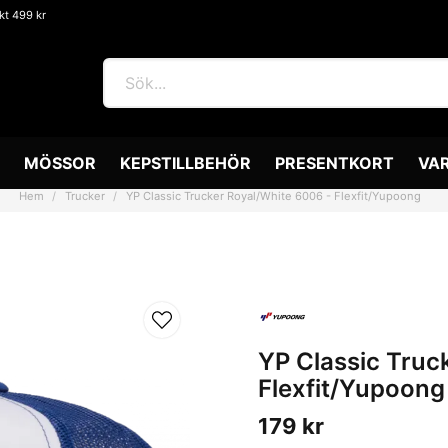
akt 499 kr
MÖSSOR
KEPSTILLBEHÖR
PRESENTKORT
VA
Hem
Trucker
YP Classic Trucker Royal/White 6006 - Flexfit/Yupoong
YP Classic Truc
Flexfit/Yupoong
179 kr