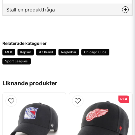
Material
85% Akryl 15% Ull
Ställ en produktfråga
Lag
Chicago Cubs
question
Fråga oss något om denna produkten...
Typ av märkning
Brodyr
Tillverkare
47 Brand
Relaterade kategorier
MLB
Kepsar
'47 Brand
Reglerbar
Chicago Cubs
name
Namn
Sport Leagues
email
Mejladress
Liknande produkter
REA
Ja, ni får publicera min fråga