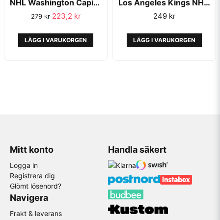
NHL Washington Capitals '47 MVP Black - '47 Brand
Los Angeles Kings NHL MVP Black Reglerbar - 47 Brand
223,2 kr
249 kr
279 kr
LÄGG I VARUKORGEN
LÄGG I VARUKORGEN
Mitt konto
Handla säkert
Logga in
Registrera dig
Glömt lösenord?
Navigera
Frakt & leverans