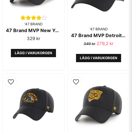
'47 BRAND
Skicka fråga
'47 BRAND
47 Brand MVP New York Rangers Black
47 Brand MVP Detroit Red Wings Black
329 kr
279,2 kr
349 kr
LÄGG I VARUKORGEN
LÄGG I VARUKORGEN