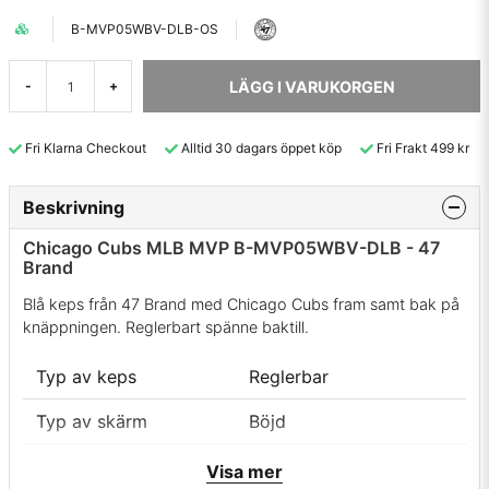
B-MVP05WBV-DLB-OS
LÄGG I VARUKORGEN
-
+
Fri Klarna Checkout
Alltid 30 dagars öppet köp
Fri Frakt 499 kr
Beskrivning
Chicago Cubs MLB MVP B-MVP05WBV-DLB - 47
Brand
Blå keps från 47 Brand med Chicago Cubs fram samt bak på
knäppningen. Reglerbart spänne baktill.
Typ av keps
Reglerbar
Typ av skärm
Böjd
Färg
Dark Royal
Visa mer