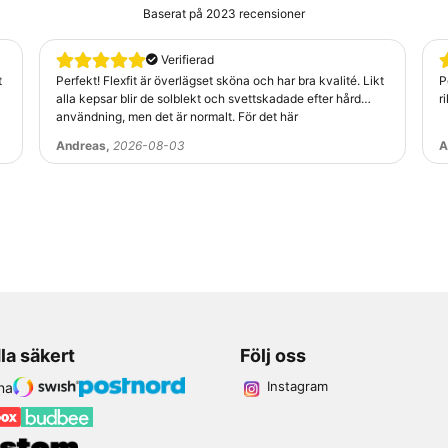
Baserat på
2023 recensioner
 att vi är snabba, kunniga och prisvärda. Vi vill ge känsla
Verifierad
t
Perfekt! Flexfit är överlägset sköna och har bra kvalité. Likt
P
alla kepsar blir de solblekt och svettskadade efter hård
r
användning, men det är normalt. För det här
nerade fraktpriser med PostNord och Budbee/Instabox samt e
Andreas,
2026-08-03
A
takta vår kundtjänst via telefon eller mejl. Vi står för bre
la säkert
Följ oss
Instagram