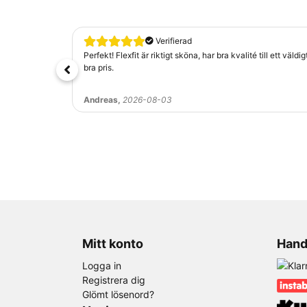
Varför välja Kepsmagasinet
Omdömen på Reco, Trustpilot och Google visar
Verifierad
service.
Perfekt! Flexfit är riktigt sköna, har bra kvalité till ett väldig
bra pris.
Vi erbjuder fri frakt från 499 kr, subventio
hemleverans, ombud eller paketbox.
Andreas,
2026-08-03
Behöver du hjälp att välja din nästa keps? Kon
varje beställning.
Mitt konto
Hand
Logga in
Registrera dig
Glömt lösenord?