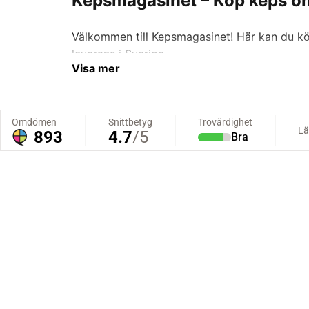
Kepsmagasinet – Köp keps onl
Välkommen till Kepsmagasinet! Här kan du köp
leverans i Sverige.
Visa mer
Sortiment och varumärken
Kepsmagasinet är ett familjeföretag sedan 20
tillverkare för trygg kvalitet.
Vår kepsbutik har handplockade varumärken och 
XXL.
Hitta rätt kepsmodell
Utforska populära modeller som
flexfit keps
vardag och fritid.
För enkel storleksval hjälper vår
storleksguid