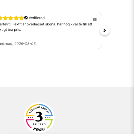
n av närbutik även online, med personlig
Verifierad
erfekt! Flexfit är överlägset sköna, har hög kvalité till ett
Perfekt.
iktigt bra pris.
nkel checkout via Klarna och Swish. Välj
ndreas,
2026-08-03
Gösta,
2026
d kunskap, snabb service och hög kvalitet i