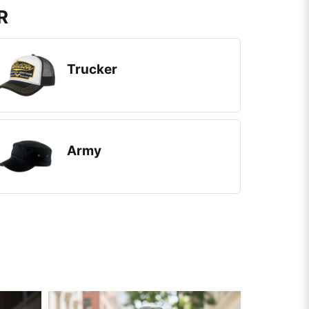
R
Trucker
Army