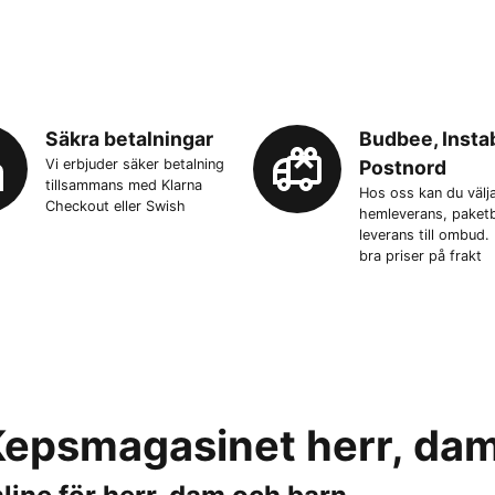
Säkra betalningar
Budbee, Insta
Vi erbjuder säker betalning
Postnord
tillsammans med Klarna
Hos oss kan du välj
Checkout eller Swish
hemleverans, paketb
leverans till ombud. 
bra priser på frakt
 Kepsmagasinet herr, da