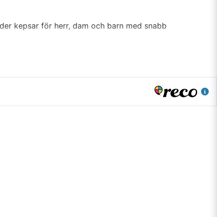
juder kepsar för herr, dam och barn med snabb
censierade agenter eller direkt från
e storlekar, där många modeller finns upp till
är finns även tidlösa baseballkepsar för
a rätt passform.