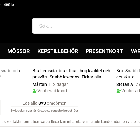
akt 499 kr
MÖSSOR
KEPSTILLBEHÖR
PRESENTKORT
VA