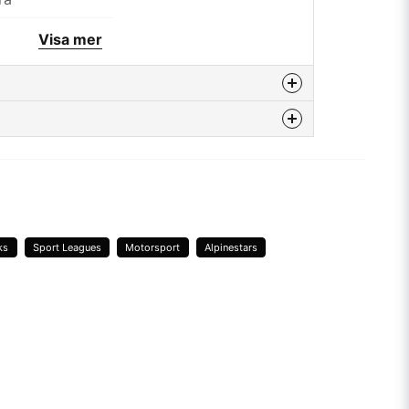
00% Bomull
Visa mer
lpinestars
rodyr
enna produkten...
lpinestars
email
Mejladress
ks
Sport Leagues
Motorsport
Alpinestars
a min fråga