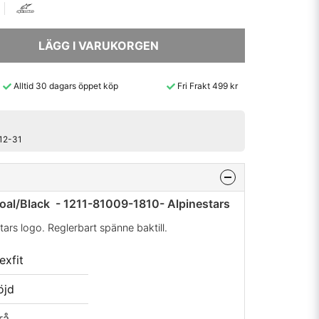
LÄGG I VARUKORGEN
Alltid 30 dagars öppet köp
Fri Frakt 499 kr
-12-31
oal/Black - 1211-81009-1810- Alpinestars
ars logo. Reglerbart spänne baktill.
exfit
öjd
rå