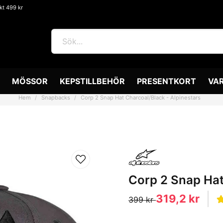
akt 499 kr
MÖSSOR
KEPSTILLBEHÖR
PRESENTKORT
VA
Hem
Snapbacks
Corp 2 Snap Hat Charcoal/Black - Alpinestars
Corp 2 Snap Hat
319,2 kr
399 kr