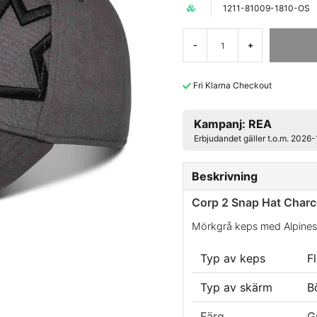
1211-81009-1810-OS
-
+
Fri Klarna Checkout
Kampanj: REA
Erbjudandet gäller t.o.m. 2026
Beskrivning
Corp 2 Snap Hat Charc
Mörkgrå keps med Alpinest
Typ av keps
Fl
Typ av skärm
B
Färg
G