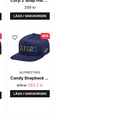
Corp 2 Snap Hat Navy/Orange - Alpinestars
399 kr
LÄGG I VARUKORGEN
A
REA
ALPINESTARS
Candy Snapback Hat Navy - Alpinestars
s -
383,2 kr
479 kr
LÄGG I VARUKORGEN