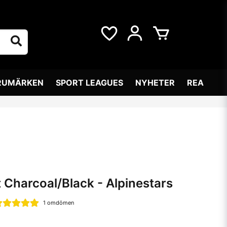
RUMÄRKEN
SPORT LEAGUES
NYHETER
REA
 Charcoal/Black - Alpinestars
1 omdömen