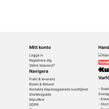
Mitt konto
Hand
Logga in
Registrera dig
Glömt lösenord?
Navigera
Varfö
Frakt & leverans
Byten & Returer
- Snab
Kontakta Kepsmagasinets kundtjänst
Sverig
Storleksguide
- Enke
Köpvillkor
- Stor
GDPR